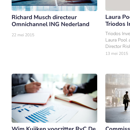
Laura Po
Richard Musch directeur
Triodos 
Omnichannel ING Nederland
Triodos Inv
22 mei 2015
Laura Pool 
Director Ris
13 mei 2015
Wim Kuijken voorzitter RvC De
Commiss