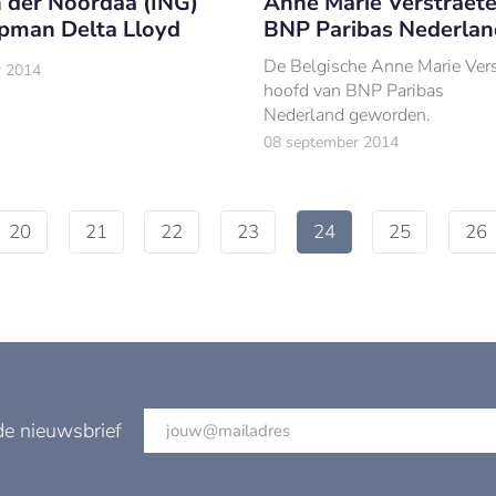
Anne Marie Verstraet
 der Noordaa (ING)
BNP Paribas Nederlan
pman Delta Lloyd
De Belgische Anne Marie Vers
r 2014
hoofd van BNP Paribas
Nederland geworden.
08 september 2014
20
21
22
23
24
25
26
de nieuwsbrief