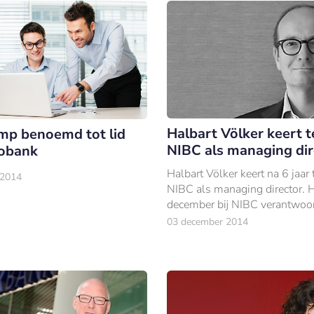
Halbart Völker keert t
mp benoemd tot lid
NIBC als managing dir
obank
Halbart Völker keert na 6 jaar 
 2014
NIBC als managing director. Hi
december bij NIBC verantwoor
het Industries & Manufacturin
03 december 2014
sector team.