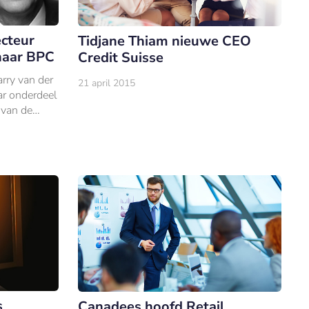
cteur
Tidjane Thiam nieuwe CEO
naar BPC
Credit Suisse
rry van der
21 april 2015
ar onderdeel
 van de
stap gemaakt
 Paper
s
Canadees hoofd Retail