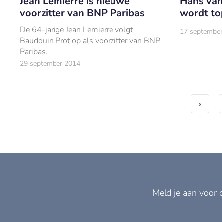
Jean Lemierre is nieuwe
Hans van
voorzitter van BNP Paribas
wordt to
De 64-jarige Jean Lemierre volgt
17 septembe
Baudouin Prot op als voorzitter van BNP
Paribas.
29 september 2014
«
Meld je aan voor 