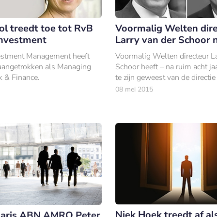
ol treedt toe tot RvB
Voormalig Welten dire
Investment
Larry van der Schoor 
estment Management heeft
Voormalig Welten directeur La
aangetrokken als Managing
Schoor heeft – na ruim acht ja
k & Finance.
te zijn geweest van de directie
financieel opleider – de over
08 mei 2015
naar adviesbureau The Brown
Niek Hoek treedt af al
aris ABN AMRO Peter