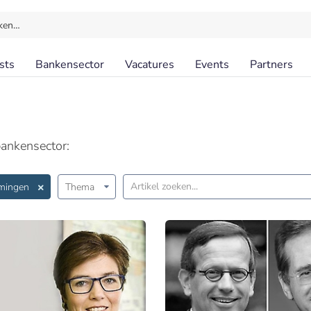
ken…
sts
Bankensector
Vacatures
Events
Partners
ankensector:
mingen
Thema