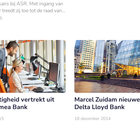
aris bij ASR. Met ingang van
treedt zij toe tot de raad van
ssen van De Nederlandsche
5
.
igheid vertrekt uit
Marcel Zuidam nieuw
mea Bank
Delta Lloyd Bank
15
18 december 2014