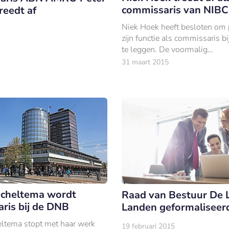
commissaris van NIBC
reedt af
Niek Hoek heeft besloten om p
zijn functie als commissaris b
te leggen. De voormalig
bestuursvoorzitter van Delta 
31 maart 2015
vanaf 2005 commissaris bij 
bank.
Scheltema wordt
Raad van Bestuur De 
ris bij de DNB
Landen geformaliseer
ltema stopt met haar werk
19 februari 2015