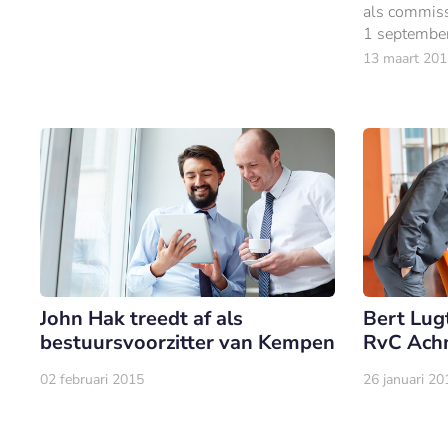
als commiss
1 september 
commissari
13 maart 201
Bank (DNB)
John Hak treedt af als
Bert Lugt
bestuursvoorzitter van Kempen
RvC Ach
02 februari 2015
26 januari 20