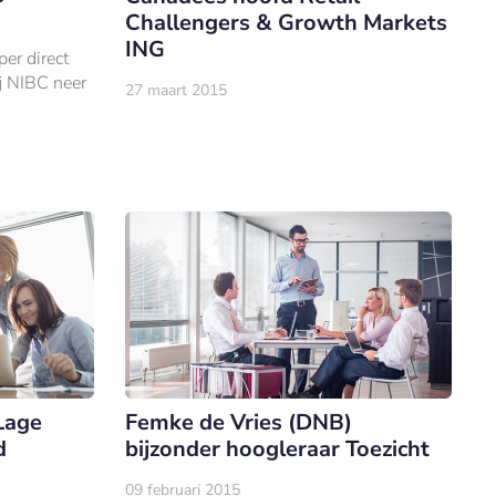
Challengers & Growth Markets
ING
er direct
ij NIBC neer
27 maart 2015
Lloyd was
de Haagse
Lage
Femke de Vries (DNB)
d
bijzonder hoogleraar Toezicht
09 februari 2015