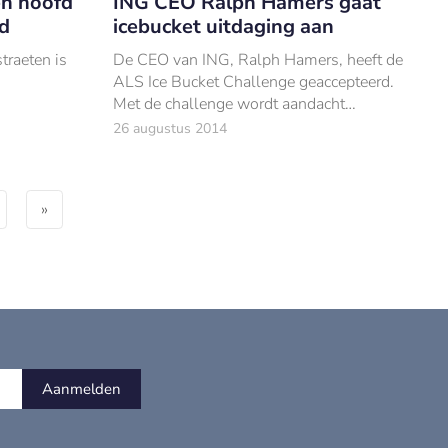
en hoofd
ING CEO Ralph Hamers gaat
d
icebucket uitdaging aan
traeten is
De CEO van ING, Ralph Hamers, heeft de
ALS Ice Bucket Challenge geaccepteerd.
Met de challenge wordt aandacht
gevraagd voor de dodelijke en
26 augustus 2014
ongeneeslijke ziekte ALS.
»
Aanmelden