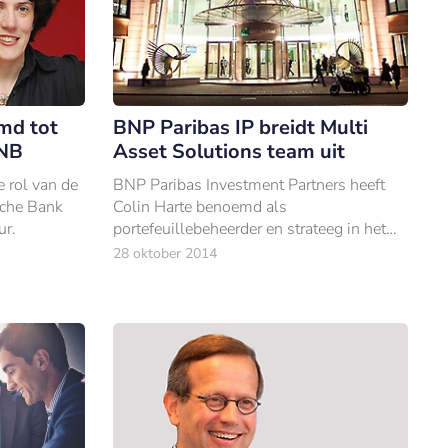
md tot
BNP Paribas IP breidt Multi
DNB
Asset Solutions team uit
 rol van de
BNP Paribas Investment Partners heeft
sche Bank
Colin Harte benoemd als
ur.
portefeuillebeheerder en strateeg in het
team Multi Asset Solutions.
28 oktober 2014