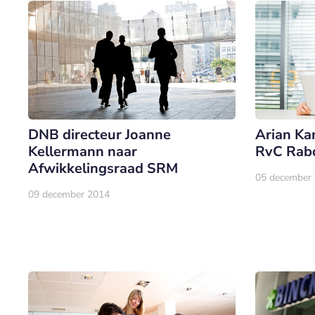
DNB directeur Joanne
Arian Ka
Kellermann naar
RvC Rab
Afwikkelingsraad SRM
05 december
09 december 2014