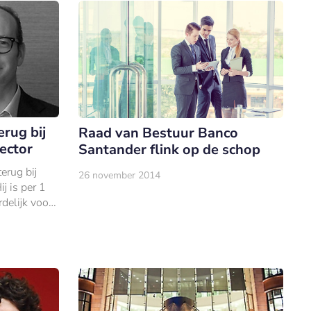
erug bij
Raad van Bestuur Banco
ector
Santander flink op de schop
terug bij
26 november 2014
j is per 1
delijk voor
g (I&M)