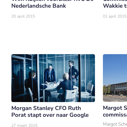
Nederlandsche Bank
Wakkie t
20 april 2015
01 april 2015
Margot 
Morgan Stanley CFO Ruth
commissa
Porat stapt over naar Google
Margot Sche
27 maart 2015