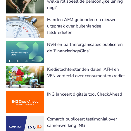
welke rol speelt de persoonlijke lening
nog?
Handen AFM gebonden na nieuwe
uitspraak over buitenlandse
flitskredieten
NVB en partnerorganisaties publiceren
de ‘FinancieringsGids’
Kredietachterstanden dalen: AFM en
VFN verdeeld over consumentenkrediet
ING lanceert digitale tool CheckAhead
Comarch publiceert testimonial over
samenwerking ING