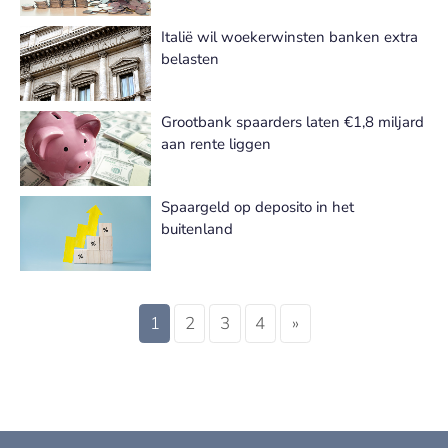
Italië wil woekerwinsten banken extra
belasten
Grootbank spaarders laten €1,8 miljard
aan rente liggen
Spaargeld op deposito in het
buitenland
1
2
3
4
»