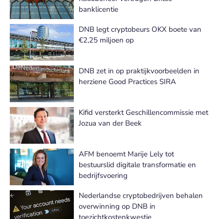
banklicentie
DNB legt cryptobeurs OKX boete van
€2,25 miljoen op
DNB zet in op praktijkvoorbeelden in
herziene Good Practices SIRA
Kifid versterkt Geschillencommissie met
Jozua van der Beek
AFM benoemt Marije Lely tot
bestuurslid digitale transformatie en
bedrijfsvoering
Nederlandse cryptobedrijven behalen
overwinning op DNB in
toezichtkostenkwestie