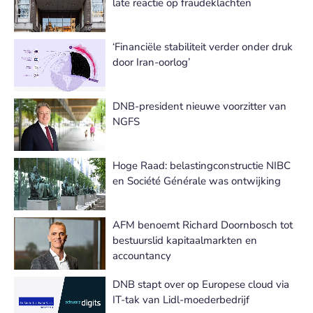
late reactie op fraudeklachten
‘Financiële stabiliteit verder onder druk
door Iran-oorlog’
DNB-president nieuwe voorzitter van
NGFS
Hoge Raad: belastingconstructie NIBC
en Société Générale was ontwijking
AFM benoemt Richard Doornbosch tot
bestuurslid kapitaalmarkten en
accountancy
DNB stapt over op Europese cloud via
IT-tak van Lidl-moederbedrijf