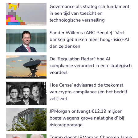
Governance als strategisch fundament
in een tijd van toezicht en
technologische versnelling
Sander Willems (ARC People): ‘Veel
banken gebruiken meer hoog-risico-AI
dan ze denken’
De ‘Regulation Radar’: hoe AI
compliance verandert in een strategisch
voordeel
Hoe Cense’ adviesraad de toekomst
van crypto-compliance (én het bedrijf
zelf) ziet
JPMorgan ontvangt €12,19 miljoen
boete wegens ‘grove nalatigheid’ bij
risicorapportage
Trump sleept JPMorgan Chase en Jamie