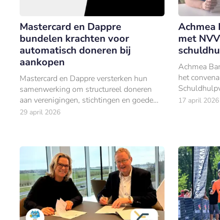
Mastercard en Dappre
Achmea B
bundelen krachten voor
met NVVK
automatisch doneren bij
schuldhu
aankopen
Achmea Bank
het convena
Mastercard en Dappre versterken hun
Schuldhulp
samenwerking om structureel doneren
aan verenigingen, stichtingen en goede
17 april 2026
doelen eenvoudiger te maken.
29 april 2026