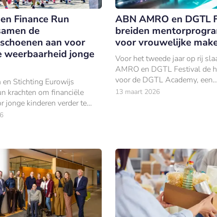
 en Finance Run
ABN AMRO en DGTL Fe
samen de
breiden mentorprog
schoenen aan voor
voor vrouwelijke make
le weerbaarheid jonge
Voor het tweede jaar op rij s
AMRO en DGTL Festival de h
voor de DGTL Academy, een
 en Stichting Eurowijs
mentorprogramma voor vrouw
n krachten om financiële
13 maart 2026
makers in de elektronische m
r jonge kinderen verder te
visuele kunst.
6