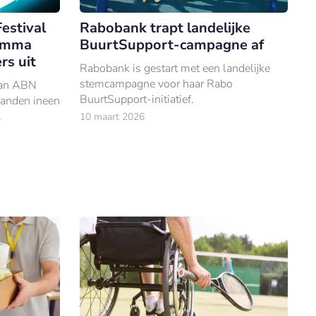
stival
Rabobank trapt landelijke
ramma
BuurtSupport-campagne af
rs uit
Rabobank is gestart met een landelijke
stemcampagne voor haar Rabo
laan ABN
BuurtSupport-initiatief.
anden ineen
10 maart 2026
elijke
uziek en