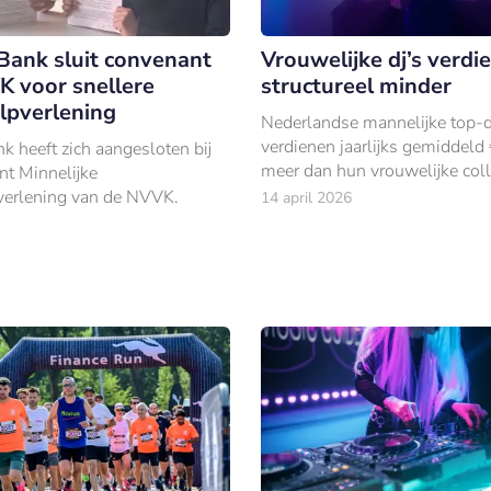
ank sluit convenant
Vrouwelijke dj’s verdi
 voor snellere
structureel minder
lpverlening
Nederlandse mannelijke top-d
verdienen jaarlijks gemiddel
 heeft zich aangesloten bij
meer dan hun vrouwelijke coll
nt Minnelijke
blijkt uit onderzoek van AB
verlening van de NVVK.
14 april 2026
uitgebracht in aanloop naar 
Festival 2026.