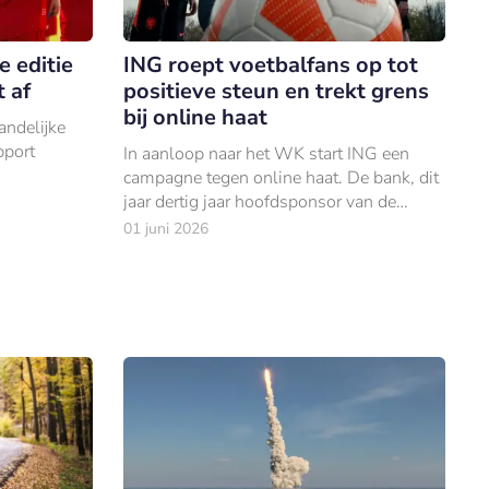
 editie
ING roept voetbalfans op tot
 af
positieve steun en trekt grens
bij online haat
andelijke
port
In aanloop naar het WK start ING een
campagne tegen online haat. De bank, dit
jaar dertig jaar hoofdsponsor van de
KNVB, wil het onderscheid tussen kritiek
01 juni 2026
en persoonlijke aanvallen zichtbaar
maken.