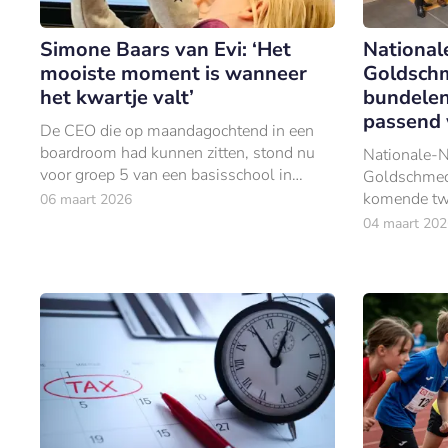
Simone Baars van Evi: ‘Het
National
mooiste moment is wanneer
Goldsch
het kwartje valt’
bundelen
passend
De CEO die op maandagochtend in een
boardroom had kunnen zitten, stond nu
Nationale-N
voor groep 5 van een basisschool in
Goldschmed
Amsterdam-Oost; met een biljet van
komende tw
06 maart 2026
vijftig euro in zijn hand.
meer mensen
04 maart 202
begeleiden.