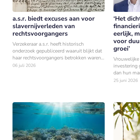
a.s.r. biedt excuses aan voor
‘Het dic
slavernijverleden van
financier
rechtsvoorgangers
eerlijk, 
voor du
Verzekeraar a.s.r. heeft historisch
groei’
onderzoek gepubliceerd waaruit blijkt dat
haar rechtsvoorgangers betrokken waren
Vrouwelijke
bij het koloniale- en slavernijsysteem en
06 juli 2026
investerin
dit mede mogelijk maakten.
dan hun man
25 juni 2026