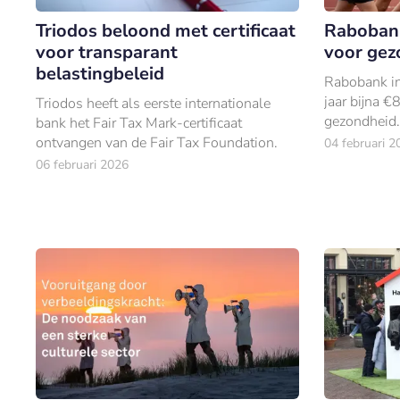
Triodos beloond met certificaat
Rabobank
voor transparant
voor gez
belastingbeleid
Rabobank i
jaar bijna €
Triodos heeft als eerste internationale
gezondheid.
bank het Fair Tax Mark-certificaat
ontvangen van de Fair Tax Foundation.
04 februari 2
06 februari 2026