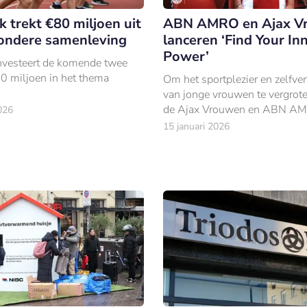
 trekt €80 miljoen uit
ABN AMRO en Ajax V
ondere samenleving
lanceren ‘Find Your In
Power’
nvesteert de komende twee
80 miljoen in het thema
Om het sportplezier en zelfve
van jonge vrouwen te vergrote
de Ajax Vrouwen en ABN AM
026
initiatief ‘Find Your Inner Pow
15 januari 2026
platform en community waar 
vrouwen worden