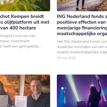
chot Kempen breidt
ING Nederland fonds z
 olijfplatform uit met
positieve effecten van
van 400 hectare
meerjarige financierin
maatschappelijke orga
rmland Fund van Van
empen Investment
Het ING Nederland Fonds con
heeft een geïrrigeerde
duidelijke resultaten van een
ard van circa 400 hectare
waarbij maatschappelijke orga
 in Faro do Alentejo, in de
meerjarig en structureel word
22 mei 2026
lqueva-regio.
ondersteund.