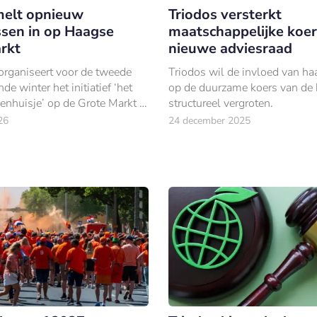
melt opnieuw
Triodos versterkt
ssen in op Haagse
maatschappelijke koe
rkt
nieuwe adviesraad
rganiseert voor de tweede
Triodos wil de invloed van ha
e winter het initiatief ‘het
op de duurzame koers van de
nhuisje’ op de Grote Markt in
structureel vergroten.
26
24 december 2025