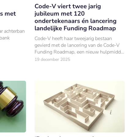
Code-V viert twee jarig
rs met
jubileum met 120
ondertekenaars én lancering
landelijke Funding Roadmap
ar achterban
 bank
Code-V heeft haar tweejarig bestaan
gevierd met de lancering van de Code-V
Funding Roadmap, een nieuw hulpmiddel
dat ondernemers ondersteunt bij het
19 december 2025
vinden van passende
financieringsmogelijkheden.