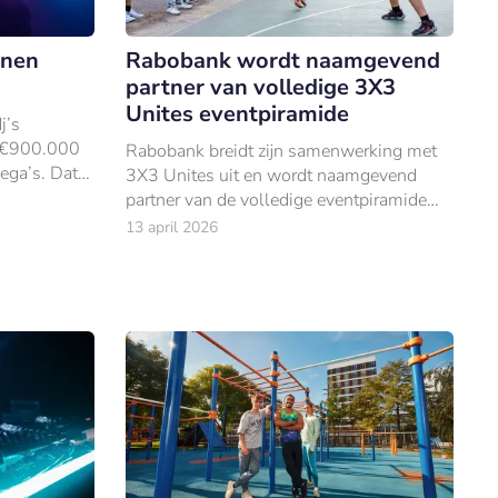
enen
Rabobank wordt naamgevend
partner van volledige 3X3
Unites eventpiramide
j’s
d €900.000
Rabobank breidt zijn samenwerking met
ega’s. Dat
3X3 Unites uit en wordt naamgevend
N AMRO,
partner van de volledige eventpiramide
DGTL
van de basketbalorganisatie.
13 april 2026