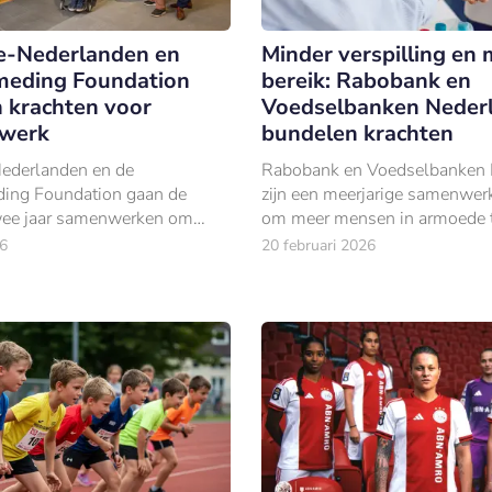
e-Nederlanden en
Minder verspilling en
meding Foundation
bereik: Rabobank en
 krachten voor
Voedselbanken Neder
 werk
bundelen krachten
ederlanden en de
Rabobank en Voedselbanken 
ing Foundation gaan de
zijn een meerjarige samenwerk
ee jaar samenwerken om
om meer mensen in armoede t
 naar passend werk te
met voedselhulp én om
6
20 februari 2026
voedselverspilling tegen te ga