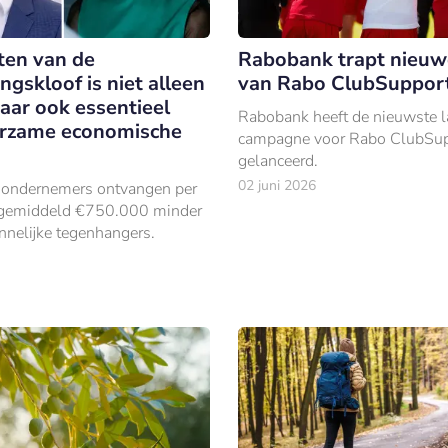
hten van de
Rabobank trapt nieuwe
ingskloof is niet alleen
van Rabo ClubSupport
maar ook essentieel
Rabobank heeft de nieuwste l
urzame economische
campagne voor Rabo ClubSup
gelanceerd.
02 juni 2026
 ondernemers ontvangen per
g gemiddeld €750.000 minder
nelijke tegenhangers.