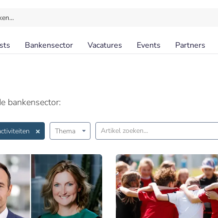
ken…
sts
Bankensector
Vacatures
Events
Partners
de bankensector:
tiviteiten
Thema