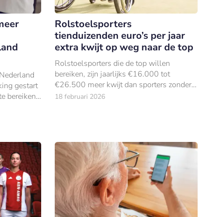
 meer
Rolstoelsporters
tienduizenden euro’s per jaar
land
extra kwijt op weg naar de top
Rolstoelsporters die de top willen
bereiken, zijn jaarlijks €16.000 tot
Nederland
€26.500 meer kwijt dan sporters zonder
ing gestart
lichamelijke beperking. Dat blijkt uit
e bereiken
18 februari 2026
onderzoek van ABN AMRO.
an.