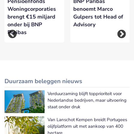
Pensioenfonds
BNP Paribas
Woningcorporaties
benoemt Marco
brengt €15 miljard
Gulpers tot Head of
onder bij BNP
Advisory
Paribas
Duurzaam beleggen nieuws
Verduurzaming blijft topprioriteit voor
Meer Duurzaam beleggen nieuws
Nederlandse bedrijven, maar uitvoering
staat onder druk
Van Lanschot Kempen breidt Portugees
olijfplatform uit met aankoop van 400
hectare