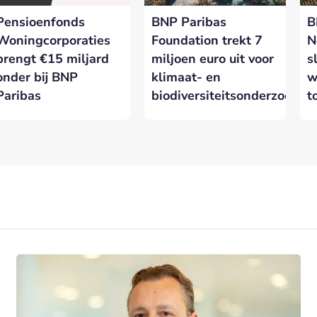
Pensioenfonds
BNP Paribas
B
Woningcorporaties
Foundation trekt 7
N
brengt €15 miljard
miljoen euro uit voor
s
onder bij BNP
klimaat- en
w
Paribas
biodiversiteitsonderzoek
t