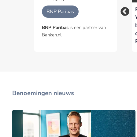
Nederlandse banken
‘De angst voor de
BNP Paribas
verdienden ruim €1
transitie is groter
miljard aan
dan de angst voor
BNP Paribas
is een partner van
financiering van
het klimaat’
Banken.nl
ontbossing
Benoemingen nieuws