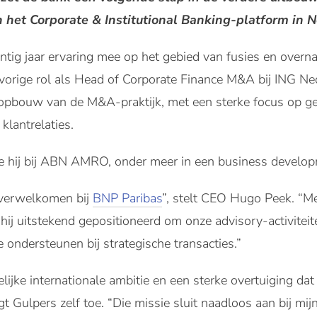
an het Corporate & Institutional Banking-platform in 
tig jaar ervaring mee op het gebied van fusies en overna
n vorige rol als Head of Corporate Finance M&A bij ING Ne
e opbouw van de M&A-praktijk, met een sterke focus op ge
klantrelaties.
te hij bij ABN AMRO, onder meer in een business develop
 verwelkomen bij
BNP Paribas
”, stelt CEO Hugo Peek. “Met
 hij uitstekend gepositioneerd om onze advisory-activiteit
 ondersteunen bij strategische transacties.”
ijke internationale ambitie en een sterke overtuiging dat 
t Gulpers zelf toe. “Die missie sluit naadloos aan bij mi