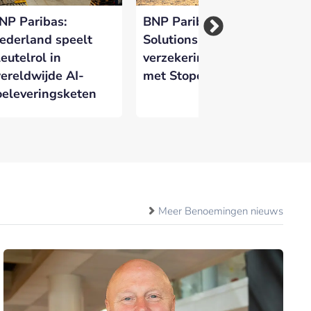
NP Paribas:
BNP Paribas Leasing
Ra
ederland speelt
Solutions sluit
ni
leutelrol in
verzekeringssamenwerking
BN
ereldwijde AI-
met Stopel
So
oeleveringsketen
en
Meer Benoemingen nieuws