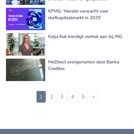
KPMG: ‘Herstel verwacht voor
durfkapitaalmarkt in 2025’
Katja Kok kondigt vertrek aan bij ING
MeDirect overgenomen door Banka
Creditas
1
2
3
4
5
»