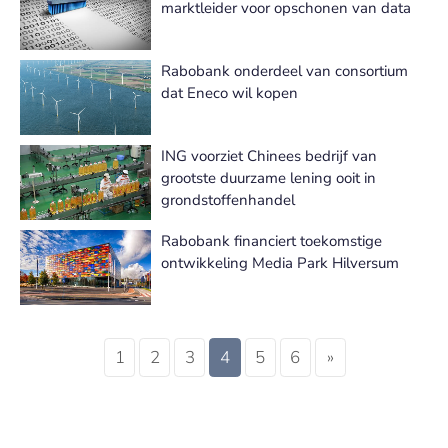
marktleider voor opschonen van data
Rabobank onderdeel van consortium
dat Eneco wil kopen
ING voorziet Chinees bedrijf van
grootste duurzame lening ooit in
grondstoffenhandel
Rabobank financiert toekomstige
ontwikkeling Media Park Hilversum
1
2
3
4
5
6
»