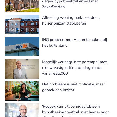
dagen hypotheekzekerheid met
ZekerStarten
Afkoeling woningmarkt zet door,
huizenprijzen stabiliseren
ING probeert met AI aan te haken bij
het buitenland
Mogelijk verlaagt instapdrempel met
nieuw vastgoedfinancieringsfonds
vanaf €25.000
Het probleem is niet motivatie, maar
gebrek aan inzicht
‘Politiek kan uitvoeringsprobleem
hypotheekrenteaftrek niet langer voor