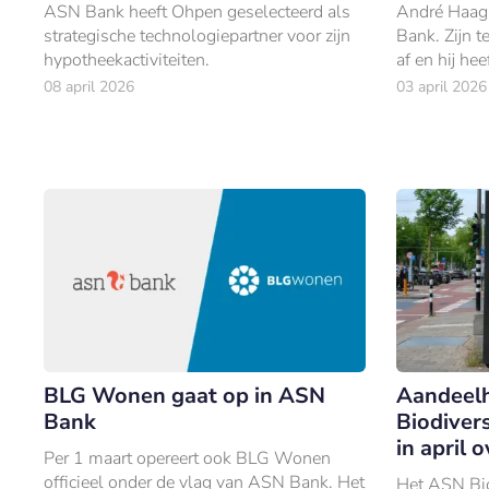
ASN Bank heeft Ohpen geselecteerd als
André Haag 
strategische technologiepartner voor zijn
Bank. Zijn 
hypotheekactiviteiten.
af en hij hee
verlengen. 
08 april 2026
03 april 2026
termijn op z
BLG Wonen gaat op in ASN
Aandeel
Bank
Biodiver
in april 
Per 1 maart opereert ook BLG Wonen
officieel onder de vlag van ASN Bank. Het
Het ASN Bio