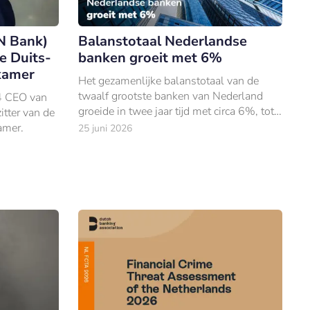
N Bank)
Balanstotaal Nederlandse
e Duits-
banken groeit met 6%
kamer
Het gezamenlijke balanstotaal van de
twaalf grootste banken van Nederland
4 CEO van
groeide in twee jaar tijd met circa 6%, tot
tter van de
€2.486 miljard. ING torent met €1.
amer.
25 juni 2026