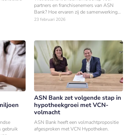
partners en franchisenemers van ASN
Bank? Hoe ervaren zij de samenwerking
met de bank? En hoe vertalen thema’s als
23 februari 2026
financieel welzijn, duurzaamheid en goed
wonen zic
ASN Bank zet volgende stap in
miljoen
hypotheekgroei met VCN-
volmacht
andse
ASN Bank heeft een volmachtpropositie
 gebruik
afgesproken met VCN Hypotheken.