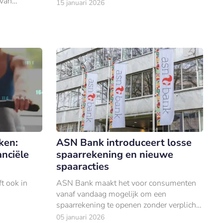
 van
15 januari 2026
reikte de
iljoen
ken:
ASN Bank introduceert losse
anciële
spaarrekening en nieuwe
spaaracties
ft ook in
ASN Bank maakt het voor consumenten
vanaf vandaag mogelijk om een
spaarrekening te openen zonder verplichte
betaalrekening of extra kosten.
05 januari 2026