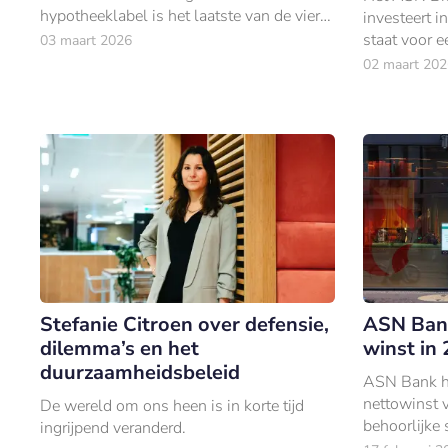
hypotheeklabel is het laatste van de vier
investeert i
voormalige Volksbank-merken dat de
staat voor e
03 maart 2026
overstap maakt, na SNS en RegioBank.
02 maart 202
Stefanie Citroen over defensie,
ASN Bank
dilemma’s en het
winst in
duurzaamheidsbeleid
ASN Bank h
nettowinst 
De wereld om ons heen is in korte tijd
behoorlijke 
ingrijpend veranderd.
€144 miljoe