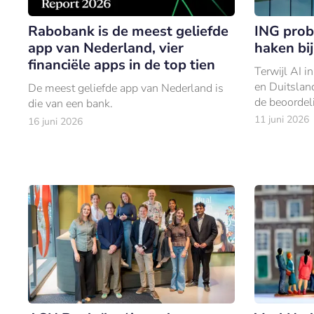
Rabobank is de meest geliefde
ING prob
app van Nederland, vier
haken bij
financiële apps in de top tien
Terwijl AI i
en Duitslan
De meest geliefde app van Nederland is
de beoordel
die van een bank.
gold de Ned
11 juni 2026
16 juni 2026
lang als ko