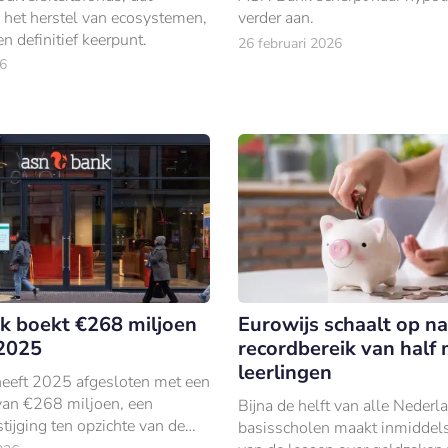
n het herstel van ecosystemen,
verder aan.
en definitief keerpunt.
26 februari 2026
6
 boekt €268 miljoen
Eurowijs schaalt op na
 2025
recordbereik van half 
leerlingen
eeft 2025 afgesloten met een
van €268 miljoen, een
Bijna de helft van alle Nederl
stijging ten opzichte van de
basisscholen maakt inmiddels
n een jaar eerder.