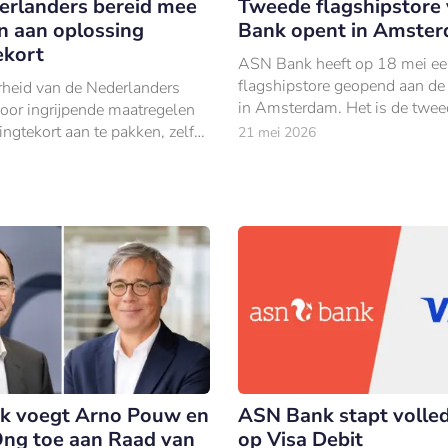
erlanders bereid mee
Tweede flagshipstore
n aan oplossing
Bank opent in Amste
ekort
ASN Bank heeft op 18 mei e
flagshipstore geopend aan de 
heid van de Nederlanders
in Amsterdam. Het is de twee
voor ingrijpende maatregelen
van dit type, na Utrecht.
ngtekort aan te pakken, zelfs
21 mei 2026
olgen hebben voor de eigen
ing.
k voegt Arno Pouw en
ASN Bank stapt volled
Ong toe aan Raad van
op Visa Debit