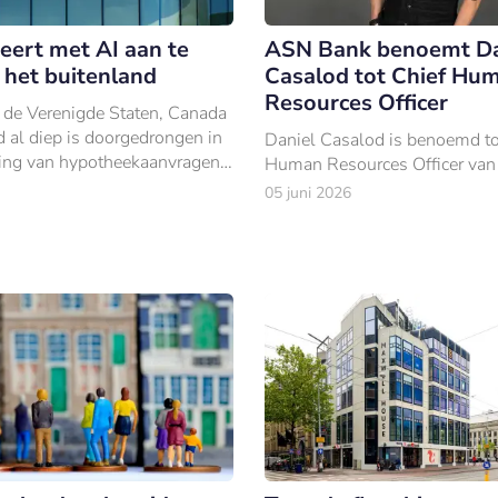
eert met AI aan te
ASN Bank benoemt Da
 het buitenland
Casalod tot Chief Hu
Resources Officer
n de Verenigde Staten, Canada
d al diep is doorgedrongen in
Daniel Casalod is benoemd to
ing van hypotheekaanvragen,
Human Resources Officer va
erlandse hypotheeksector
05 juni 2026
pschuw.