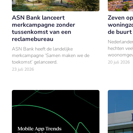
ASN Bank lanceert
Zeven op
merkcampagne zonder
woningzo
tussenkomst van een
de buurt 
reclamebureau
Nederlander
hechten vee
ASN Bank heeft de landelijke
woonomgevin
merkcampagne ‘Samen maken we de
toekomst’ gelanceerd.
20 juli 2026
23 juli 2026