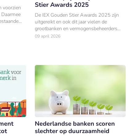
Stier Awards 2025
n voorzien
. Daarmee
De IEX Gouden Stier Awards 2025 zijn
estaande
uitgereikt en ook dit jaar vielen de
V PAY en
grootbanken en vermogensbeheerders
flink in de prijzen.
09 april 2026
ment
Nederlandse banken scoren
tot
slechter op duurzaamheid