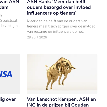
 van ASN
ASN Bank: ‘Meer dan helft
rdam
ouders bezorgd over invloed
influencers op tieners’
en
Spuistraat
Meer dan de helft van de ouders van
de vestiging
tieners maakt zich zorgen over de invloed
van reclame en influencers op het
uitgavenpatroon van hun kinderen.
29 april 2026
ig over
Van Lanschot Kempen, ASN en
ING in de prijzen bij Gouden