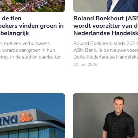
 de tien
Roland Boekhout (AS
ekers vinden groen in
wordt voorzitter van d
belangrijk
Nederlandse Handels
s met een verhuiswens
Roland Boekhout, sinds 202
l waarde aan groen in hun
ASN Bank, is de nieuwe voorzi
g, in de stad én daarbuiten.
Duits-Nederlandse Handelsk
30 juni 2026