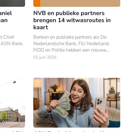
niel
NVB en publieke partners
man
brengen 14 witwasroutes in
kaart
t Chief
Banken en publieke partners als De
n ASN Bank.
Nederlandsche Bank, FIU Nederland,
FIOD en Politie hebben een nieuwe
Financial Crime Threat Assessment
02 juni 2026
opgeleverd: een gezamenlijke analyse van
de actuele dreiginge