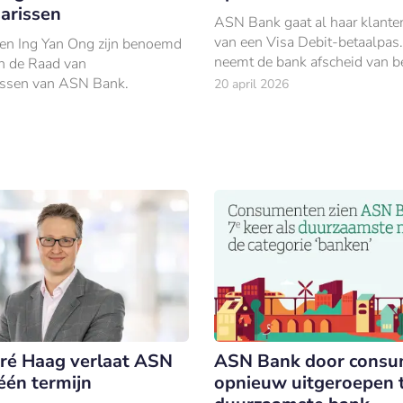
arissen
ASN Bank gaat al haar klante
van een Visa Debit-betaalpas
en Ing Yan Ong zijn benoemd
neemt de bank afscheid van b
an de Raad van
betaalpassen zoals Maestro, 
ssen van ASN Bank.
20 april 2026
Debit Mastercard.
ré Haag verlaat ASN
ASN Bank door consu
één termijn
opnieuw uitgeroepen 