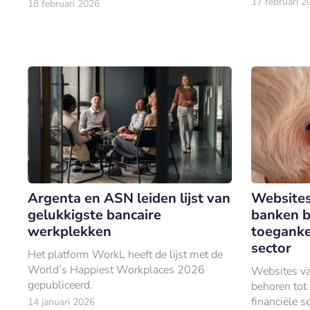
17 februari 2
18 februari 2026
Argenta en ASN leiden lijst van
Websites
gelukkigste bancaire
banken b
werkplekken
toegankel
sector
Het platform WorkL heeft de lijst met de
World’s Happiest Workplaces 2026
Websites va
gepubliceerd.
behoren tot 
financiële s
14 januari 2026