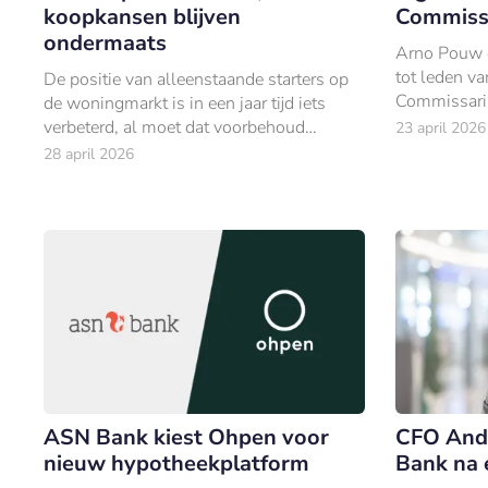
koopkansen blijven
Commiss
ondermaats
Arno Pouw 
tot leden v
De positie van alleenstaande starters op
Commissari
de woningmarkt is in een jaar tijd iets
verbeterd, al moet dat voorbehoud
23 april 2026
meteen worden genuanceerd.
28 april 2026
ASN Bank kiest Ohpen voor
CFO And
nieuw hypotheekplatform
Bank na 