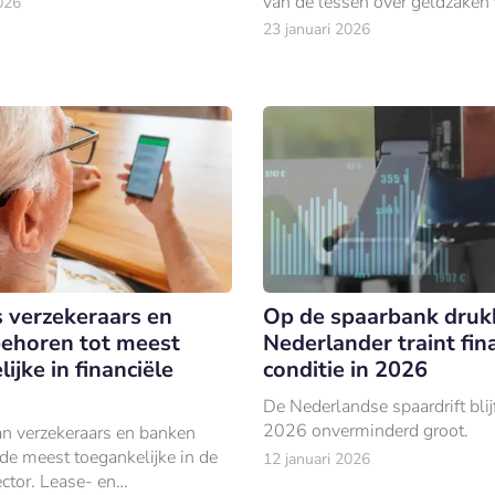
van de lessen over geldzaken
026
Stichting Eurowijs. In 2025 be
23 januari 2026
stichting meer dan een half m
leerlingen.
 verzekeraars en
Op de spaarbank druk
ehoren tot meest
Nederlander traint fin
ijke in financiële
conditie in 2026
De Nederlandse spaardrift blij
2026 onverminderd groot.
n verzekeraars en banken
de meest toegankelijke in de
12 januari 2026
ector. Lease- en