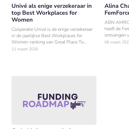
Univé als enige verzekeraar in
Alina C
top Best Workplaces for
FemForc
Women
ABN AMRO-
heeft de F
Coöperatie Univé is de enige verzekeraar
ontvangen 
in de jaarlijkse Best Workplaces for
Women-ranking van Great Place To
06 maart 202
Work. De coöperatie eindigde op de
11 maart 2026
vierde plaats in de categorie Large
Companies.