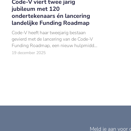
Code-V viert twee jarig
jubileum met 120
ondertekenaars én lancering
landelijke Funding Roadmap
Code-V heeft haar tweejarig bestaan
gevierd met de lancering van de Code-V
Funding Roadmap, een nieuw hulpmiddel
dat ondernemers ondersteunt bij het
19 december 2025
vinden van passende
financieringsmogelijkheden.
Meld je aan voor 