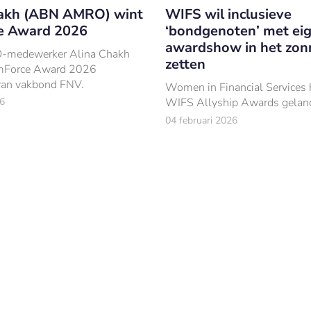
hakh (ABN AMRO) wint
WIFS wil inclusieve
e Award 2026
‘bondgenoten’ met ei
awardshow in het zon
medewerker Alina Chakh
zetten
emForce Award 2026
van vakbond FNV.
Women in Financial Services 
6
WIFS Allyship Awards gelanc
04 februari 2026