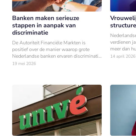
Banken maken serieuze
Vrouwelij
stappen in aanpak van
structur
discriminatie
Nederlandse
verdienen j
De Autoriteit Financiële Markten is
meer dan hu
positief over de manier waarop grote
blijkt uit 
Nederlandse banken ervaren discriminatie
14 april 2026
uitgebracht
in hun dienstverlening aanpakken.
19 mei 2026
Festival 20