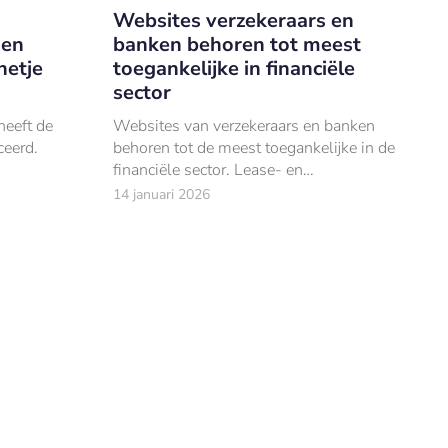
Websites verzekeraars en
gen
banken behoren tot meest
netje
toegankelijke in financiële
sector
heeft de
Websites van verzekeraars en banken
eerd.
behoren tot de meest toegankelijke in de
financiële sector. Lease- en
cryptobedrijven scoren daarentegen
14 januari 2026
aanzienlijk slechter.