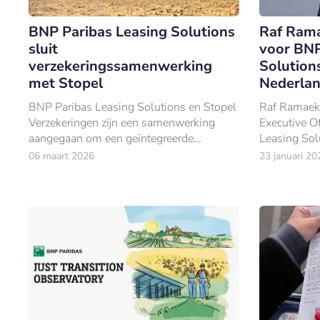
BNP Paribas Leasing Solutions
Raf Ram
sluit
voor BNP
verzekeringssamenwerking
Solutions
met Stopel
Nederla
BNP Paribas Leasing Solutions en Stopel
Raf Ramaeke
Verzekeringen zijn een samenwerking
Executive O
aangegaan om een geïntegreerde
Leasing Sol
verzekeringsoplossing te bieden voor
06 maart 2026
23 januari 20
machines en materieel.