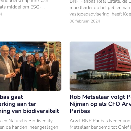
eelhouderschap flink aan
BNP Paribas Real Estate, de 
t als middel om ESG-
marktleider op het gebied van
en bij bedrijven onder de
vastgoedadvisering, heeft Ko
4
 brengen.
per 1 februari benoemd tot dir
06 februari 2024
Property Management voor d
Nederlandse markt.
bas gaat
Rob Metselaar volgt P
king aan ter
Nijman op als CFO Ar
ing van biodiversiteit
Paribas
 en Naturalis Biodiversity
Arval BNP Paribas Nederland
en de handen ineengeslagen
Metselaar benoemd tot Chief 