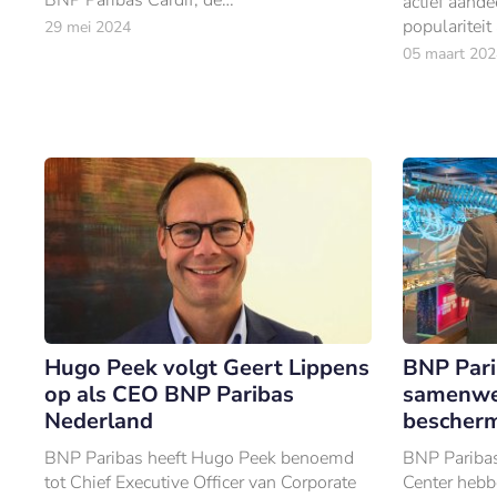
actief aand
verzekeringsdochter van BNP Paribas.
popularitei
29 mei 2024
doelstelling
05 maart 202
aandacht te
Hugo Peek volgt Geert Lippens
BNP Pari
op als CEO BNP Paribas
samenwer
Nederland
bescherm
BNP Paribas heeft Hugo Peek benoemd
BNP Paribas
tot Chief Executive Officer van Corporate
Center hebb