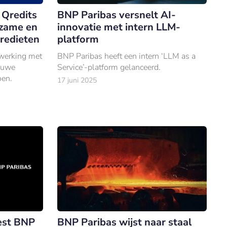
 Qredits
BNP Paribas versnelt AI-
rzame en
innovatie met intern LLM-
redieten
platform
nwerking met
BNP Paribas heeft een intern ‘LLM as a
ieuwe
Service’-platform gelanceerd.
oen.
17 juni 2025
est BNP
BNP Paribas wijst naar staal