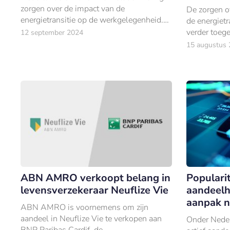
zorgen over de impact van de
De zorgen o
energietransitie op de werkgelegenheid.
de energietr
Dat blijkt uit de nieuwe editie van de BNP
verder toeg
12 september 2024
Paribas Just Transition Observatory 2024.
15 augustus
ABN AMRO verkoopt belang in
Popularit
levensverzekeraar Neuflize Vie
aandeelh
aanpak n
ABN AMRO is voornemens om zijn
aandeel in Neuflize Vie te verkopen aan
Onder Neder
BNP Paribas Cardif, de