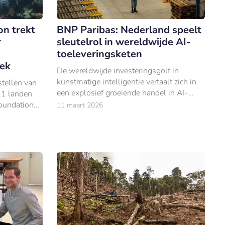
n trekt
BNP Paribas: Nederland speelt
r
sleutelrol in wereldwijde AI-
toeleveringsketen
oek
De wereldwijde investeringsgolf in
kunstmatige intelligentie vertaalt zich in
stellen van
een explosief groeiende handel in AI-
21 landen
gerelateerde goederen. Dat blijkt uit een
oundation
11 maart 2026
analyse van BNP Paribas.
t op het
cosystemen.