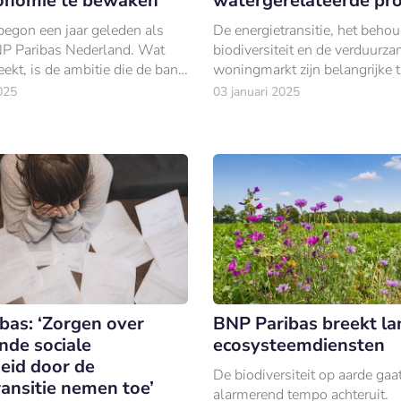
onomie te bewaken’
watergerelateerde pro
egon een jaar geleden als
De energietransitie, het beho
P Paribas Nederland. Wat
biodiversiteit en de verduurz
ekt, is de ambitie die de bank
woningmarkt zijn belangrijke 
 voortrekkersrol te nemen bij
financiële instellingen.
025
03 januari 2025
gen waar de wereld voor staat.
bas: ‘Zorgen over
BNP Paribas breekt la
de sociale
ecosysteemdiensten
heid door de
De biodiversiteit op aarde gaa
ransitie nemen toe’
alarmerend tempo achteruit.