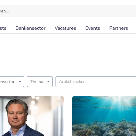
ken…
sts
Bankensector
Vacatures
Events
Partners
nsector
Thema