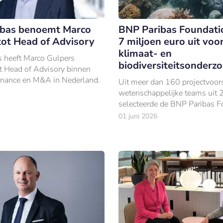
ibas benoemt Marco
BNP Paribas Foundatio
tot Head of Advisory
7 miljoen euro uit voo
klimaat- en
 heeft Marco Gulpers
biodiversiteitsonderz
 Head of Advisory binnen
inance en M&A in Nederland.
Uit meer dan 160 projectvoor
wetenschappelijke teams uit 
selecteerde de BNP Paribas F
elf onderzoeksprojecten gerich
01 juni 2026
behoud van oceaan- en kuste