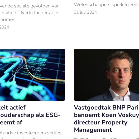
Wetenschappers spreken zelf
ver de sociale gevolgen van
zesde massale uitstervingsgol
ansitie bij Nederlanders zijn
31 juli 2024
ditmaal veroorzaakt zou zijn d
enomen.
mens.
 2024
eit actief
Vastgoedtak BNP Pari
ouderschap als ESG-
benoemt Koen Voskuyl
eemt af
directeur Property
Management
landse investeerders verliest