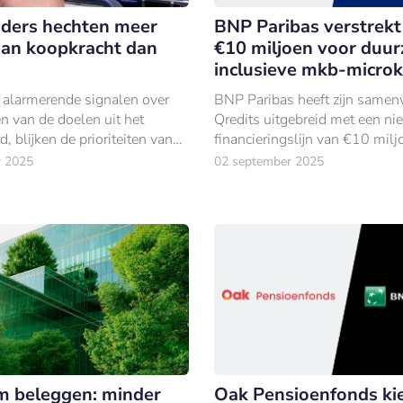
ders hechten meer
BNP Paribas verstrekt
an koopkracht dan
€10 miljoen voor duu
inclusieve mkb-microk
alarmerende signalen over
BNP Paribas heeft zijn same
en van de doelen uit het
Qredits uitgebreid met een n
d, blijken de prioriteiten van
financieringslijn van €10 milj
s anders te liggen.
r 2025
02 september 2025
 beleggen: minder
Oak Pensioenfonds ki