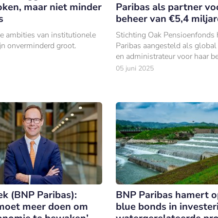
oken, maar niet minder
Paribas als partner vo
s
beheer van €5,4 milja
 ambities van institutionele
Stichting Oak Pensioenfonds
ijn onverminderd groot.
Paribas aangesteld als global
en administrateur voor haar b
vermogen van €5,4 miljard.
05 juni 2025
k (BNP Paribas):
BNP Paribas hamert o
 moet meer doen om
blue bonds in invester