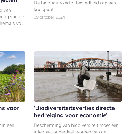
jecten
De landbouwsector bevindt zich op een
kruispunt.
ud van
aming van de
09 oktober 2024
thema’s voor
ns voor
‘Biodiversiteitsverlies directe
bedreiging voor economie’
t in een
Bescherming van biodiversiteit moet een
integraal onderdeel worden van de