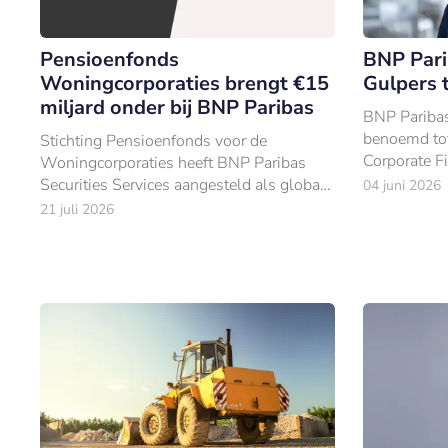
Pensioenfonds
BNP Par
Woningcorporaties brengt €15
Gulpers 
miljard onder bij BNP Paribas
BNP Paribas
benoemd tot
Stichting Pensioenfonds voor de
Corporate F
Woningcorporaties heeft BNP Paribas
Securities Services aangesteld als global
04 juni 2026
custodian en administrateur voor haar
21 juli 2026
beleggingen van €15 mld (per 31
december 2025).