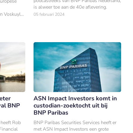
podcastreeks van BNP Paribas Nederland,
Europese
is alweer toe aan de 40e aflevering.
en Voskuyl
05 februari 2024
ecteur
e
eter
ASN Impact Investors komt in
val BNP
custodian-zoektocht uit bij
BNP Paribas
 heeft Rob
BNP Paribas Securities Services heeft er
Financial
met ASN Impact Investors een grote