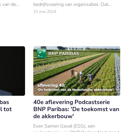
s van de
bedrijfsvoering van organisaties. Dat
f, die
betoogt BNP Paribas.
31 mei 2024
oor de
bas
40e aflevering Podcastserie
 tot
BNP Paribas: 'De toekomst van
de akkerbouw'
Even Samen Gevat (ESG), een