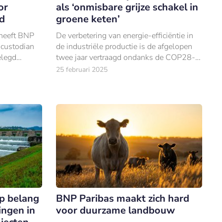
or
als ‘onmisbare grijze schakel in
rd
groene keten’
 heeft BNP
De verbetering van energie-efficiëntie in
 custodian
de industriële productie is de afgelopen
elegd
twee jaar vertraagd ondanks de COP28-
doelstellingen.
25 februari 2025
p belang
BNP Paribas maakt zich hard
ingen in
voor duurzame landbouw