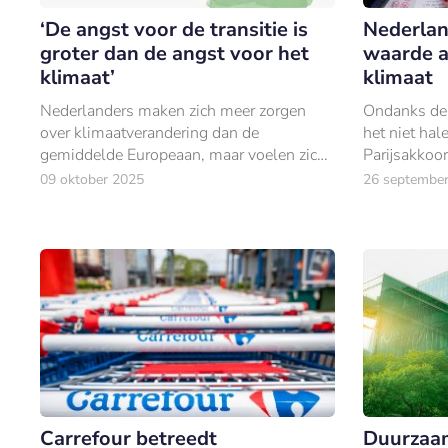
‘De angst voor de transitie is
Nederlan
groter dan de angst voor het
waarde a
klimaat’
klimaat
Nederlanders maken zich meer zorgen
Ondanks de 
over klimaatverandering dan de
het niet hal
gemiddelde Europeaan, maar voelen zich
Parijsakkoor
er persoonlijk het minst door geraakt van
Nederlander
09 oktober 2025
26 septembe
alle onderzochte landen.
Carrefour betreedt
Duurzaam