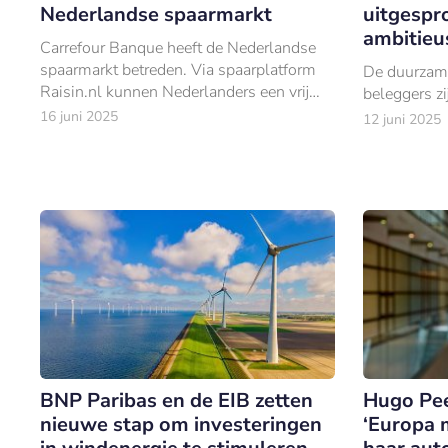
Nederlandse spaarmarkt
uitgespr
ambitieu
Carrefour Banque heeft de Nederlandse
spaarmarkt betreden. Via spaarplatform
De duurzame
Raisin.nl kunnen Nederlanders een vrij
beleggers z
opneembare spaarrekening aanvragen.
16 juni 2025
12 juni 2025
BNP Paribas en de EIB zetten
Hugo Pee
nieuwe stap om investeringen
‘Europa