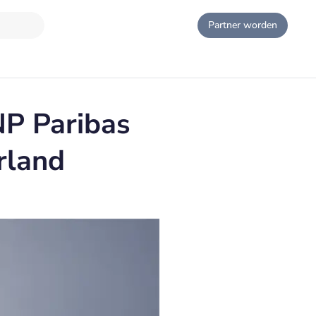
Partner worden
P Paribas
rland