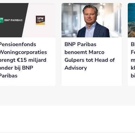
Pensioenfonds
BNP Paribas
B
Woningcorporaties
benoemt Marco
F
brengt €15 miljard
Gulpers tot Head of
m
onder bij BNP
Advisory
k
Paribas
b