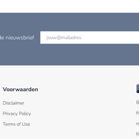
de nieuwsbrief
Voorwaarden
B
Disclaimer
f
Privacy Policy
m
Terms of Use
f