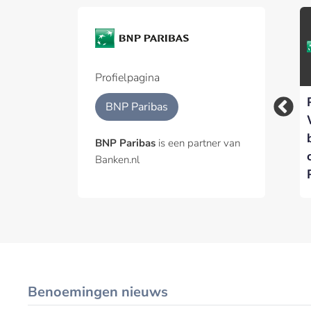
Profielpagina
Nederlandse banken
‘De angst voor de
BNP Paribas
verdienden ruim €1
transitie is groter
miljard aan
dan de angst voor
BNP Paribas
is een partner van
financiering van
het klimaat’
Banken.nl
ontbossing
Benoemingen nieuws