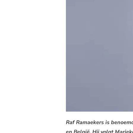
Raf Ramaekers is benoemd 
en België. Hij volgt Marie