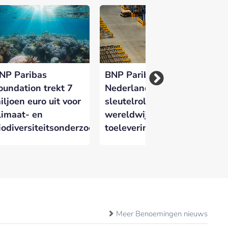
NP Paribas
BNP Paribas:
BN
oundation trekt 7
Nederland speelt
So
iljoen euro uit voor
sleutelrol in
ve
limaat- en
wereldwijde AI-
me
iodiversiteitsonderzoek
toeleveringsketen
Meer Benoemingen nieuws