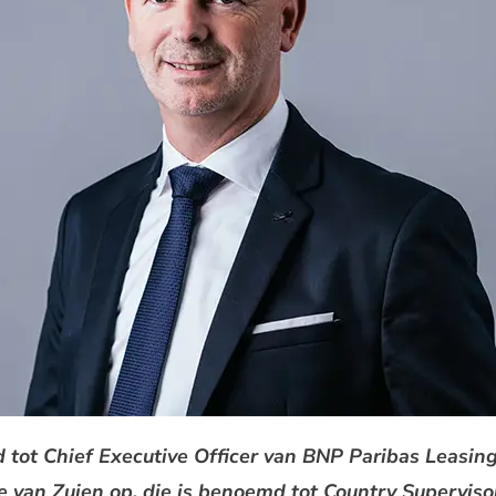
tot Chief Executive Officer van BNP Paribas Leasing
ke van Zuien op, die is benoemd tot Country Supervis