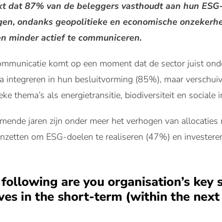
kt dat 87% van de beleggers vasthoudt aan hun ESG
en, ondanks geopolitieke en economische onzekerhe
en minder actief te communiceren.
mmunicatie komt op een moment dat de sector juist onder
ia integreren in hun besluitvorming (85%), maar verschu
ke thema’s als energietransitie, biodiversiteit en sociale 
omende jaren zijn onder meer het verhogen van allocaties 
 inzetten om ESG-doelen te realiseren (47%) en investere