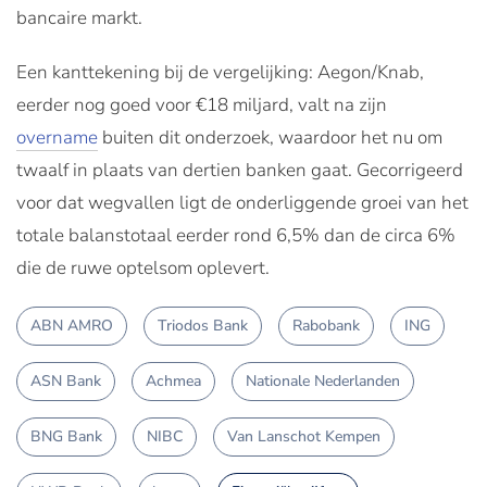
bancaire markt.
Een kanttekening bij de vergelijking: Aegon/Knab,
eerder nog goed voor €18 miljard, valt na zijn
overname
buiten dit onderzoek, waardoor het nu om
twaalf in plaats van dertien banken gaat. Gecorrigeerd
voor dat wegvallen ligt de onderliggende groei van het
totale balanstotaal eerder rond 6,5% dan de circa 6%
die de ruwe optelsom oplevert.
ABN AMRO
Triodos Bank
Rabobank
ING
ASN Bank
Achmea
Nationale Nederlanden
BNG Bank
NIBC
Van Lanschot Kempen