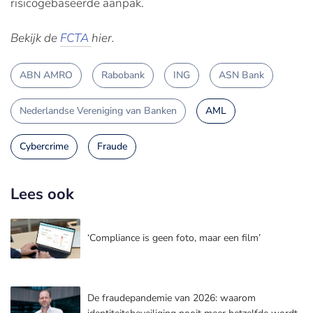
risicogebaseerde aanpak.
Bekijk de
FCTA
hier.
ABN AMRO
Rabobank
ING
ASN Bank
Nederlandse Vereniging van Banken
AML
Cybercrime
Fraude
Lees ook
‘Compliance is geen foto, maar een film’
De fraudepandemie van 2026: waarom