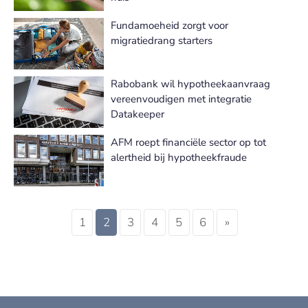
Fundamoeheid zorgt voor
migratiedrang starters
Rabobank wil hypotheekaanvraag
vereenvoudigen met integratie
Datakeeper
AFM roept financiële sector op tot
alertheid bij hypotheekfraude
1
2
3
4
5
6
»