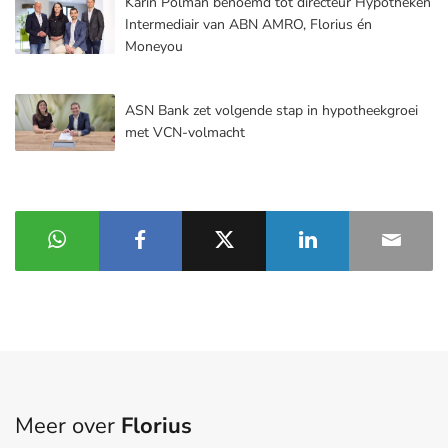
Karin Polman benoemd tot directeur Hypotheken
Intermediair van ABN AMRO, Florius én
Moneyou
ASN Bank zet volgende stap in hypotheekgroei
met VCN-volmacht
Meer over
Florius