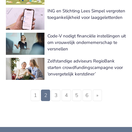
ING en Stichting Lees Simpel vergroten
toegankelijkheid voor laaggeletterden
Code-V nodigt financiële instellingen uit
om vrouwelijk ondernemerschap te
versnellen
Zelfstandige adviseurs RegioBank
starten crowdfundingscampagne voor
‘onvergetelijk kerstdiner’
1
2
3
4
5
6
»