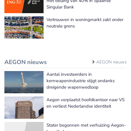
met belang van 40% in Spaanse
Singular Bank
Vertrouwen in woningmarkt zakt onder
neutrale grens
AEGON nieuws
AEGON nieuws
Aantal investeerders in
kernwapenindustrie stijgt ondanks
dreigende wapenwedloop
Aegon verplaatst hoofdkantoor naar VS
en verliest Nederlandse identiteit
Stater begonnen met verhuizing Aegon-