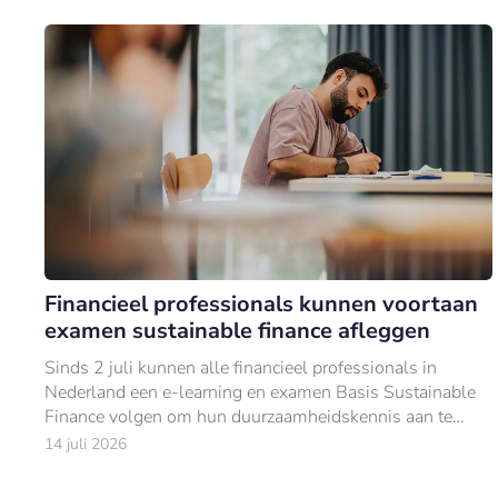
Financieel professionals kunnen voortaan
examen sustainable finance afleggen
Sinds 2 juli kunnen alle financieel professionals in
Nederland een e-learning en examen Basis Sustainable
Finance volgen om hun duurzaamheidskennis aan te
tonen.
14 juli 2026