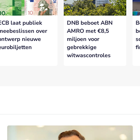
ECB laat publiek
DNB beboet ABN
B
meebeslissen over
AMRO met €8,5
b
ontwerp nieuwe
miljoen voor
s
eurobiljetten
gebrekkige
f
witwascontroles