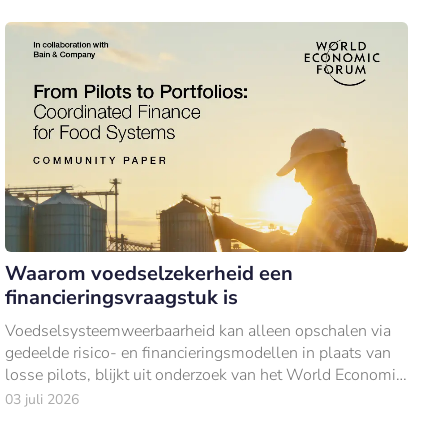
Waarom voedselzekerheid een
financieringsvraagstuk is
Voedselsysteemweerbaarheid kan alleen opschalen via
gedeelde risico- en financieringsmodellen in plaats van
losse pilots, blijkt uit onderzoek van het World Economic
Forum en Bain & Company.
03 juli 2026