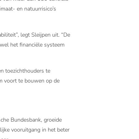
imaat- en natuurrisico’s
iteit”, legt Sleijpen uit. “De
owel het financiële systeem
en toezichthouders te
 om voort te bouwen op de
tsche Bundesbank, groeide
ijke vooruitgang in het beter