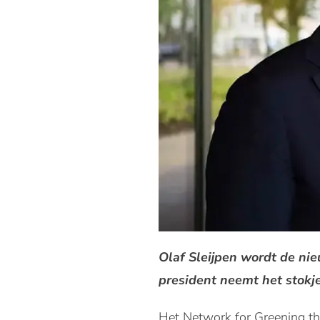
Olaf Sleijpen wordt de ni
president neemt het stokj
Het Network for Greening t