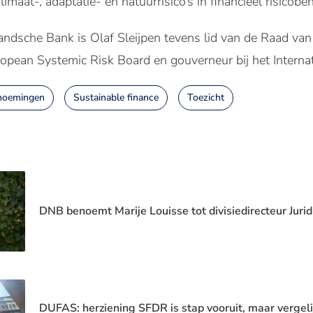
imaat-, adaptatie- en natuurrisico’s in financieel risicobe
andsche Bank is Olaf Sleijpen tevens lid van de Raad va
ropean Systemic Risk Board en gouverneur bij het Interna
noemingen
Sustainable finance
Toezicht
DNB benoemt Marije Louisse tot divisiedirecteur Juri
DUFAS: herziening SFDR is stap vooruit, maar vergel