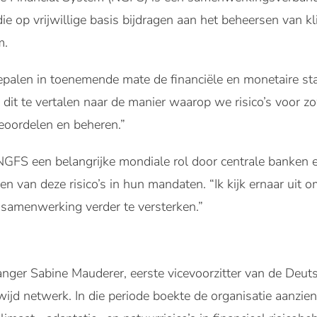
e op vrijwillige basis bijdragen aan het beheersen van kl
m.
epalen in toenemende mate de financiële en monetaire stabil
m dit te vertalen naar de manier waarop we risico’s voor z
beoordelen en beheren.”
NGFS een belangrijke mondiale rol door centrale banken 
ren van deze risico’s in hun mandaten. “Ik kijk ernaar uit
 samenwerking verder te versterken.”
ganger Sabine Mauderer, eerste vicevoorzitter van de Deu
ijd netwerk. In die periode boekte de organisatie aanzienl