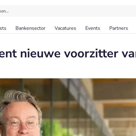
ken…
sts
Bankensector
Vacatures
Events
Partners
nt nieuwe voorzitter v