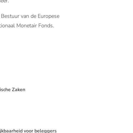
heer.
n Bestuur van de Europese
tionaal Monetair Fonds.
dische Zaken
ijkbaarheid voor beleggers