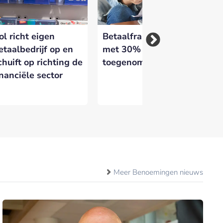
ol richt eigen
Betaalfraude in 2025
FA
etaalbedrijf op en
met 30%
Ira
chuift op richting de
toegenomen
Al
inanciële sector
er
Meer Benoemingen nieuws