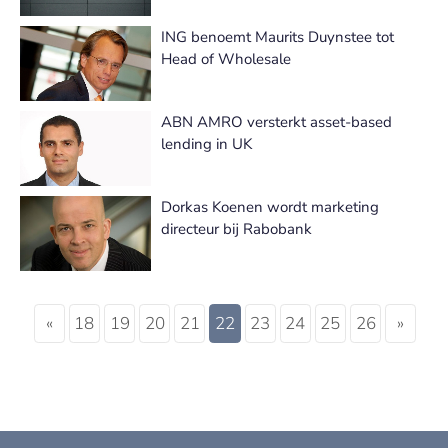
ING benoemt Maurits Duynstee tot
Head of Wholesale
ABN AMRO versterkt asset-based
lending in UK
Dorkas Koenen wordt marketing
directeur bij Rabobank
«
18
19
20
21
22
23
24
25
26
»