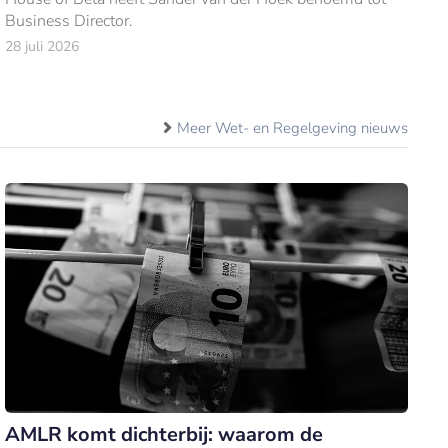
Business Director.
28 juli 2026
Meer Wet- en Regelgeving nieuws
AMLR komt dichterbij: waarom de