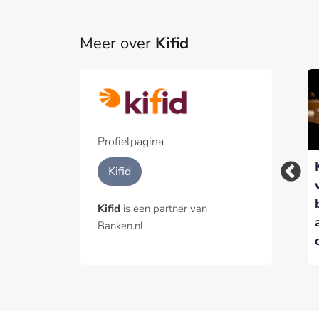
Meer over
Kifid
Profielpagina
Kifid voegt Wil
Kifid benoemt Carla
Kifid
Jacobs toe aan
Joustra tot voorzitter
Geschillencommissie
Commissie van
Kifid
is een partner van
Beroep
Banken.nl