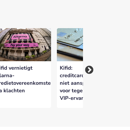
ifid vernietigt
Kifid:
Ki
larna-
creditcarduitgever
Ge
redietovereenkomsten
niet aansprakelijk
me
a klachten
voor tegenvallende
Be
VIP-ervaring