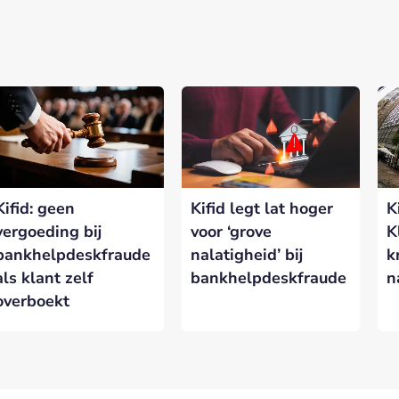
Kifid: geen
Kifid legt lat hoger
K
vergoeding bij
voor ‘grove
K
bankhelpdeskfraude
nalatigheid’ bij
k
als klant zelf
bankhelpdeskfraude
n
overboekt