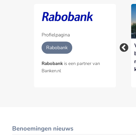
Profielpagina
Waarom
Rabobank versnelt
Rabobank
voedselzekerheid
inzet van AI-agents
een
met nieuwe Agentic
Rabobank
is een partner van
financieringsvraagstuk
Hub
Banken.nl
is
Benoemingen nieuws