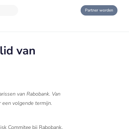
Partner worden
lid van
sarissen van Rabobank.
Van
 een volgende termijn.
isk Commitee bij Rabobank.