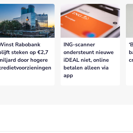
Winst Rabobank
ING-scanner
‘
blijft steken op €2,7
ondersteunt nieuwe
b
miljard door hogere
iDEAL niet, online
c
kredietvoorzieningen
betalen alleen via
app