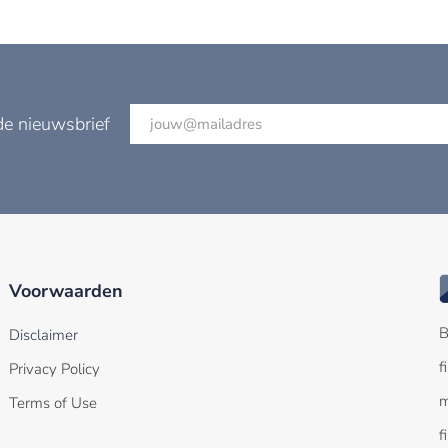
de nieuwsbrief
Voorwaarden
B
Disclaimer
f
Privacy Policy
m
Terms of Use
f