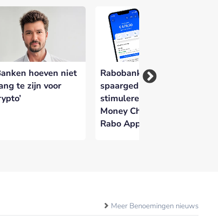
Banken hoeven niet
Rabobank wil
Fo
ang te zijn voor
spaargedrag
Ve
rypto’
stimuleren met
kr
Money Challenges in
di
Rabo App
id
Meer Benoemingen nieuws