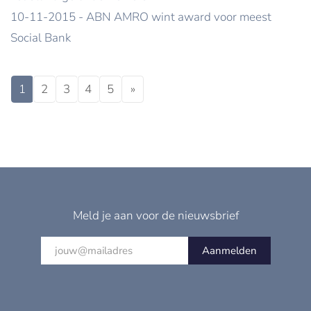
10-11-2015 - ABN AMRO wint award voor meest
Social Bank
1
2
3
4
5
»
Meld je aan voor de nieuwsbrief
Aanmelden