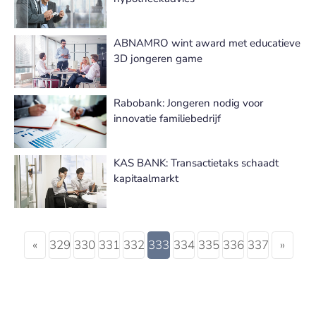
ABNAMRO wint award met educatieve
3D jongeren game
Rabobank: Jongeren nodig voor
innovatie familiebedrijf
KAS BANK: Transactietaks schaadt
kapitaalmarkt
«
329
330
331
332
333
334
335
336
337
»