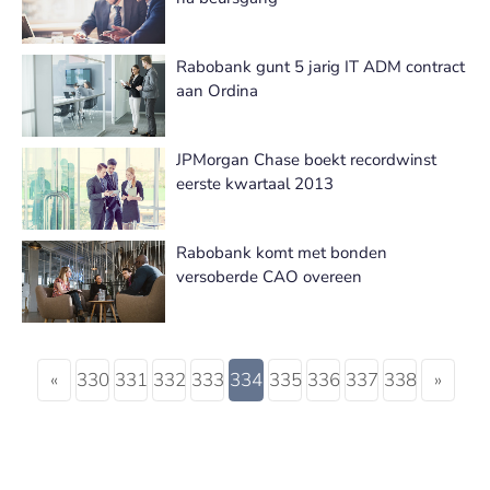
Rabobank gunt 5 jarig IT ADM contract
aan Ordina
JPMorgan Chase boekt recordwinst
eerste kwartaal 2013
Rabobank komt met bonden
versoberde CAO overeen
«
330
331
332
333
334
335
336
337
338
»