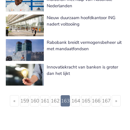
Nederlanden
Nieuw duurzaam hoofdkantoor ING
nadert voltooiing
Rabobank breidt vermogensbeheer uit
met mandaatfondsen
Innovatiekracht van banken is groter
dan het lijkt
«
159
160
161
162
163
164
165
166
167
»