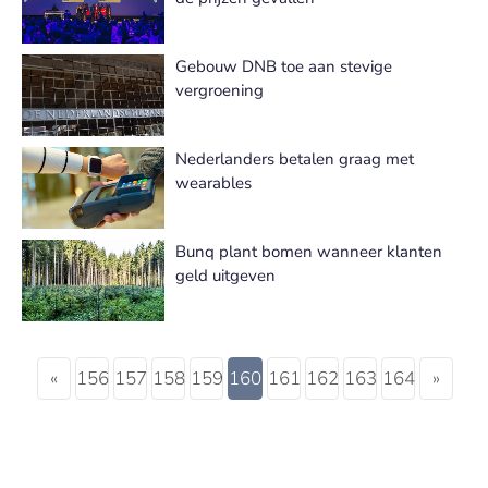
Gebouw DNB toe aan stevige
vergroening
Nederlanders betalen graag met
wearables
Bunq plant bomen wanneer klanten
geld uitgeven
«
156
157
158
159
160
161
162
163
164
»