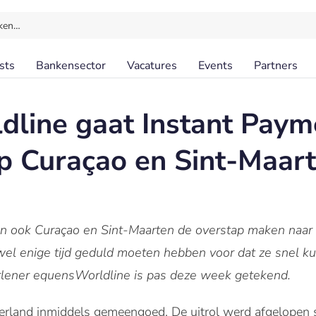
ken…
sts
Bankensector
Vacatures
Events
Partners
line gaat Instant Paym
p Curaçao en Sint-Maar
en ook Curaçao en Sint-Maarten de overstap maken naar
wel enige tijd geduld moeten hebben voor dat ze snel 
erlener equensWorldline is pas deze week getekend.
derland inmiddels gemeengoed. De uitrol werd afgelopen 