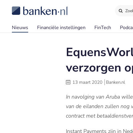
Zoe
Nieuws
Financiële instellingen
FinTech
Podca
EquensWorld
verzorgen o
13 maart 2020
Banken.nl
In navolging van Aruba will
van de eilanden zullen nog 
contract met betaaldienstv
Instant Payments zijn in Ne