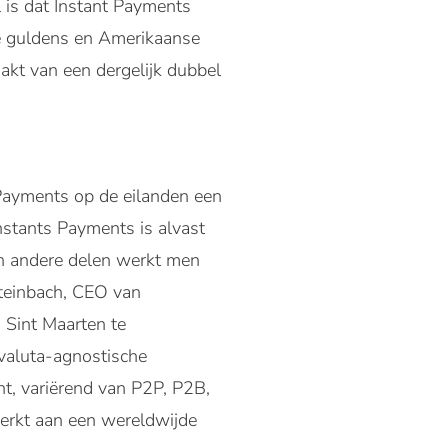
 is dat Instant Payments
se guldens en Amerikaanse
akt van een dergelijk dubbel
 Payments op de eilanden een
nstants Payments is alvast
in andere delen werkt men
Steinbach, CEO van
 Sint Maarten te
valuta-agnostische
t, variërend van P2P, P2B,
werkt aan een wereldwijde