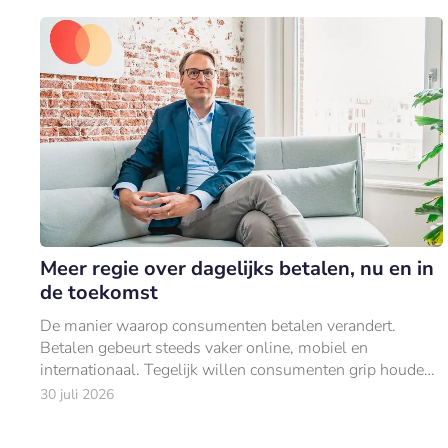
Meer regie over dagelijks betalen, nu en in
de toekomst
De manier waarop consumenten betalen verandert.
Betalen gebeurt steeds vaker online, mobiel en
internationaal. Tegelijk willen consumenten grip houden
op hun uitgaven.
30 juli 2026