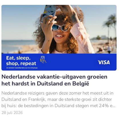
Nederlandse vakantie-uitgaven groeien
het hardst in Duitsland en België
Nederlandse reizigers gaven deze zomer het meest uit in
Duitsland en Frankrijk, maar de sterkste groei zit dichter
bij huis: de bestedingen in Duitsland stegen met 24% en
in België met 18% ten opzich
28 juli 2026