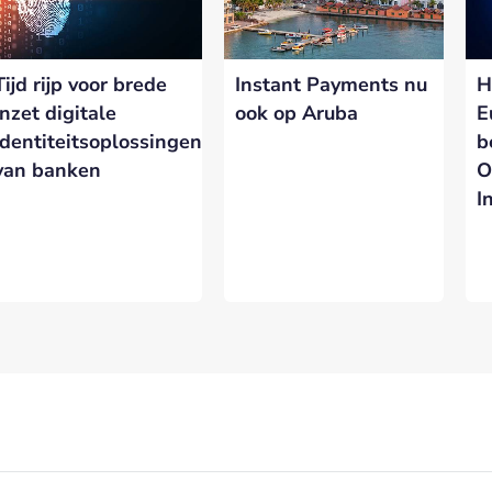
rtnership met Banken.nl biedt diverse mogelijkheden om je merk te
latform voor de Nederlandse bankensector.
Tijd rijp voor brede
Instant Payments nu
H
eresseerd in meer informatie?
Laat hieronder je gegevens achter.
inzet digitale
ook op Aruba
E
identiteitsoplossingen
b
van banken
O
I
VERSTUREN