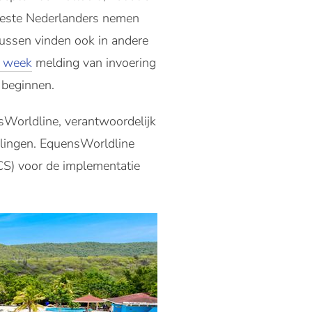
eeste Nederlanders nemen
ussen vinden ook in andere
e week
melding van invoering
 beginnen.
nsWorldline, verantwoordelijk
alingen. EquensWorldline
CS) voor de implementatie