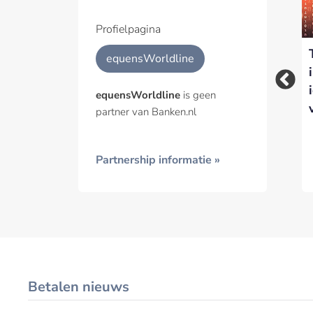
Een pa
het p
Profielpagina
Instant Payments –
EquensWorldline
Geïnt
equensWorldline
eindelijk, maar heeft
lanceert pan-
toch wel wat voeten
Europese standaard
equensWorldline
is geen
in de aarde!
voor mobiele P2P-
partner van Banken.nl
betalingen
Partnership informatie »
Betalen nieuws