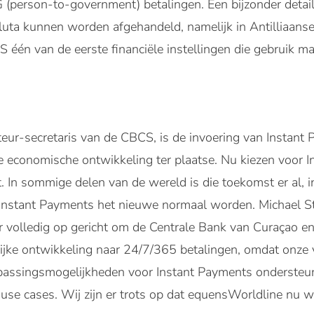
 (person-to-government) betalingen. Een bijzonder detail
valuta kunnen worden afgehandeld, namelijk in Antilliaan
één van de eerste financiële instellingen die gebruik ma
teur-secretaris van de CBCS, is de invoering van Instant
e economische ontwikkeling ter plaatse. Nu kiezen voor I
. In sommige delen van de wereld is die toekomst er al, 
at Instant Payments het nieuwe normaal worden. Michael 
r volledig op gericht om de Centrale Bank van Curaçao en
ijke ontwikkeling naar 24/7/365 betalingen, omdat onze 
epassingsmogelijkheden voor Instant Payments ondersteun
e use cases. Wij zijn er trots op dat equensWorldline nu 