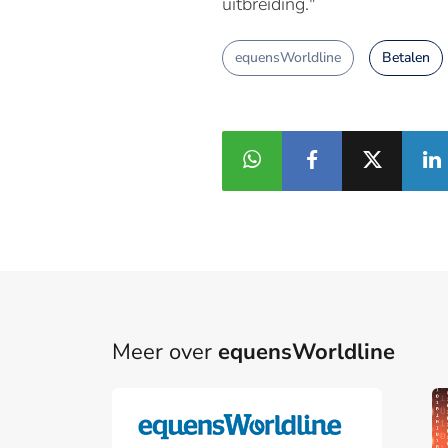
uitbreiding."
equensWorldline
Betalen
Meer over
equensWorldline
Part