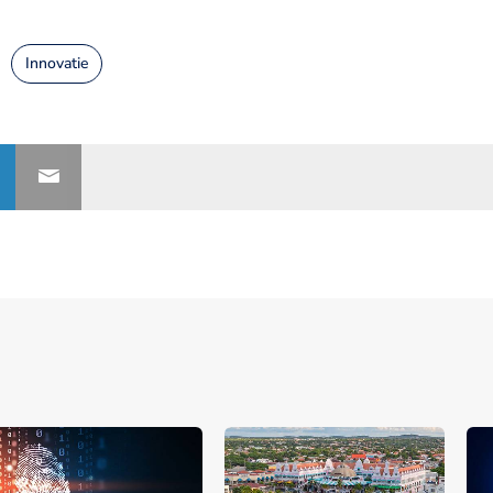
Innovatie
nerships bij Banken.nl