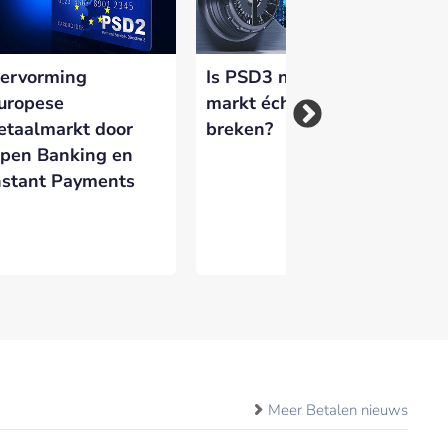
 versterken en zichtbaar te maken op
ervorming
Is PSD3 nodig om de
AB
uropese
markt écht open te
la
etaalmarkt door
breken?
aa
pen Banking en
eq
nstant Payments
Meer Betalen nieuws