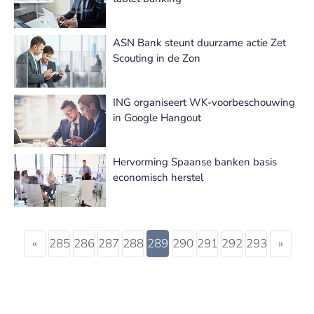
ASN Bank steunt duurzame actie Zet
Scouting in de Zon
ING organiseert WK-voorbeschouwing
in Google Hangout
Hervorming Spaanse banken basis
economisch herstel
«
285
286
287
288
289
290
291
292
293
»