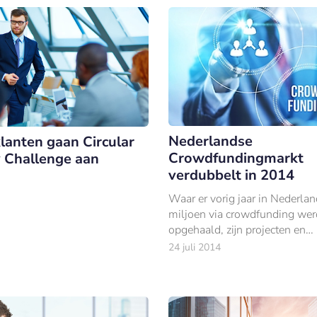
Nederlandse
lanten gaan Circular
Crowdfundingmarkt
 Challenge aan
verdubbelt in 2014
Waar er vorig jaar in Nederla
miljoen via crowdfunding wer
opgehaald, zijn projecten en
ondernemingen in de eerste he
24 juli 2014
2014 al met €23 miljoen gefi
door crowdfunding.