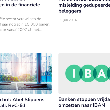
n in de financiele
misleiding gedupeerd
beleggers
iële sector verdwijnen de
30 juli 2014
f jaar nog zo'n 15.000 banen,
ector vanaf 2007 al met
ken is gekrompen.
Banken stoppen vrijd
chot: Abel Slippens
omzetten naar IBAN
 als RvC-lid