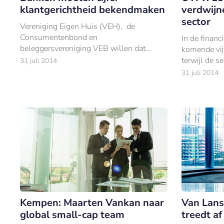
klantgerichtheid bekendmaken
verdwijne
sector
Vereniging Eigen Huis (VEH), de
Consumentenbond en
In de financ
beleggersvereniging VEB willen dat
komende vij
banken en verzekeraars het rapportcijfer
terwijl de s
31 juli 2014
bekendmaken dat zij van de Autoriteit
38.000 ban
31 juli 2014
Financiële Markten (AFM) hebben g
Kempen: Maarten Vankan naar
Van Lans
global small-cap team
treedt af