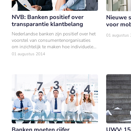
NVB: Banken positief over
Nieuwe s
transparantie klantbelang
voor mob
Nederlandse banken zijn positief over het
01 augustus
voorstel van consumentenorganisaties
om inzichtelijk te maken hoe individuele
banken vorderen in het centraal stellen
01 augustus 2014
van het klantbelang.
Banken moeten cijfer
UWV: 15