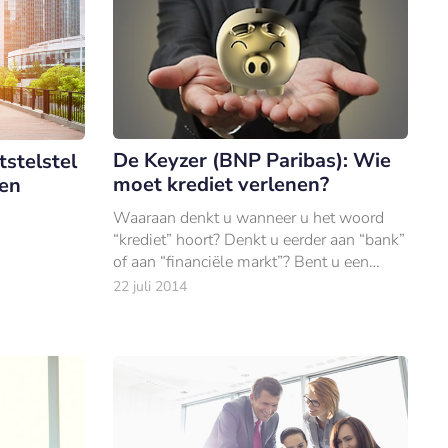
De Keyzer (BNP Paribas): Wie
stelstel
moet krediet verlenen?
ten
Waaraan denkt u wanneer u het woord
“krediet” hoort? Denkt u eerder aan “bank”
of aan “financiële markt”? Bent u een
Europeaan, dan is de kans groot dat u
22 juli 2014
kiest voor de eerste optie.