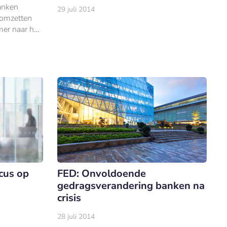
anken
29 juli 2014
 omzetten
er naar het
ude
 er dan
cus op
FED: Onvoldoende
gedragsverandering banken na
crisis
28 juli 2014