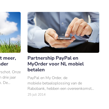
t meer,
Partnership PayPal en
nder
MyOrder voor NL mobiel
betalen
rschot. Onze
drie jaar
PayPal en My Order, de
n. De
mobiele betaaloplossing van de
ren echter
Rabobank, hebben een overeenkomst
gesloten om gezamenlijk de nieuwe
25 juli 2014
versie van de PayPal-app met de check-
in-functionaliteit in Nederland te intr