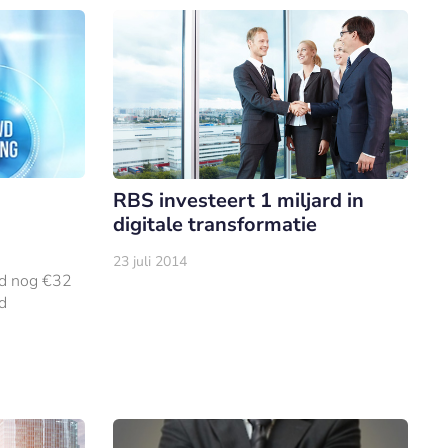
RBS investeert 1 miljard in
digitale transformatie
23 juli 2014
nd nog €32
d
lft van
nancierd