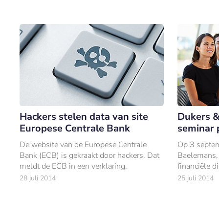
Hackers stelen data van site
Dukers &
Europese Centrale Bank
seminar 
De website van de Europese Centrale
Op 3 septem
Bank (ECB) is gekraakt door hackers. Dat
Baelemans, 
meldt de ECB in een verklaring.
financiële d
samenwerkin
28 juli 2014
25 juli 2014
Adviseren o