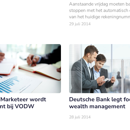
Aanstaande vrijdag moeten b
stoppen met het automatisch
van het huidige rekeningnumm
langere IBAN-nummer. Het o
29 juli 2014
bekende rekeningnummer ziet
voorgoed anders uit.
Marketeer wordt
Deutsche Bank legt fo
ant bij VODW
wealth management
28 juli 2014