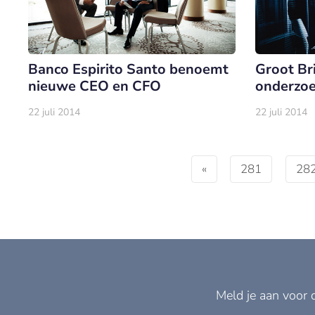
Banco Espirito Santo benoemt
Groot Bri
nieuwe CEO en CFO
onderzoe
22 juli 2014
22 juli 2014
«
281
28
Meld je aan voor 