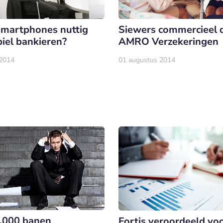
martphones nuttig
Siewers commercieel 
iel bankieren?
AMRO Verzekeringen
 2014
01 augustus 2014
.000 banen
Fortis veroordeeld vo