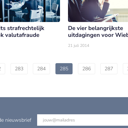
ts strafrechtelijk
De vier belangrijkste
k valutafraude
uitdagingen voor Wieb
21 juli 2014
2
283
284
285
286
287
de nieuwsbrief