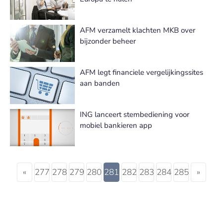
AFM verzamelt klachten MKB over
bijzonder beheer
AFM legt financiele vergelijkingssites
aan banden
ING lanceert stembediening voor
mobiel bankieren app
«
277
278
279
280
281
282
283
284
285
»