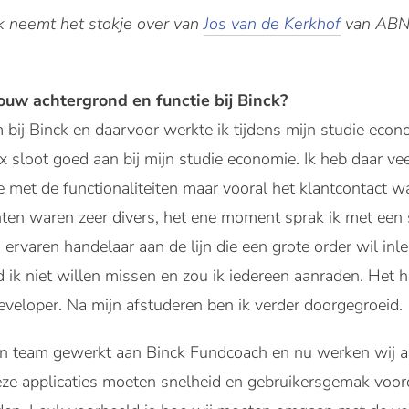
k neemt het stokje over van
Jos van de Kerkhof
van ABN 
jouw achtergrond en functie bij Binck?
bij Binck en daarvoor werkte ik tijdens mijn studie econ
 sloot goed aan bij mijn studie economie. Ik heb daar veel
e met de functionaliteiten maar vooral het klantcontact w
ten waren zeer divers, het ene moment sprak ik met een 
rvaren handelaar aan de lijn die een grote order wil inl
 ik niet willen missen en zou ik iedereen aanraden. Het h
developer. Na mijn afstuderen ben ik verder doorgegroeid.
en team gewerkt aan Binck Fundcoach en nu werken wij a
ze applicaties moeten snelheid en gebruikersgemak voorop