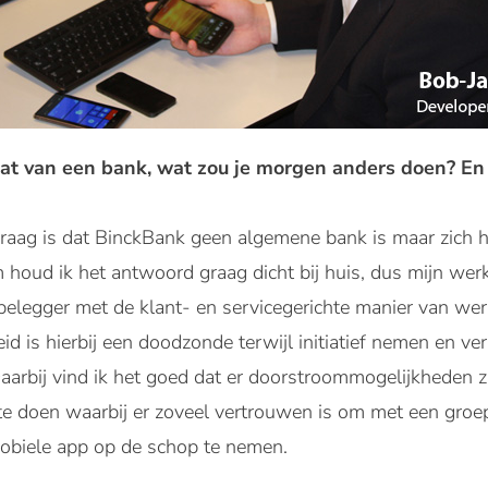
taat van een bank, wat zou je morgen anders doen? En 
vraag is dat BinckBank geen algemene bank is maar zich h
 houd ik het antwoord graag dicht bij huis, dus mijn werk
elegger met de klant- en servicegerichte manier van werk
id is hierbij een doodzonde terwijl initiatief nemen en v
arbij vind ik het goed dat er doorstroommogelijkheden zij
te doen waarbij er zoveel vertrouwen is om met een groe
obiele app op de schop te nemen.