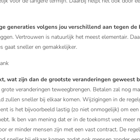
elijk voor de langere termijn. Daarbij helpt het ook door 
ige generaties volgens jou verschillend aan tegen d
zeggen. Vertrouwen is natuurlijk het meest elementair. Da
es gaat sneller en gemakkelijker.
ijkt, wat zijn dan de grootste veranderingen geweest
 grote veranderingen teweegbrengen. Betalen zal nog mak
d zullen sneller bij elkaar komen. Wijzigingen in de regel
ent is het bijvoorbeeld lastig (zo niet onmogelijk) om een
 hebt. Ik ben van mening dat er in de toekomst veel meer 
r er minder mensen zijn met een vast contract. De rege
d sneller bij elkaar komen zodat ook mensen zonder een