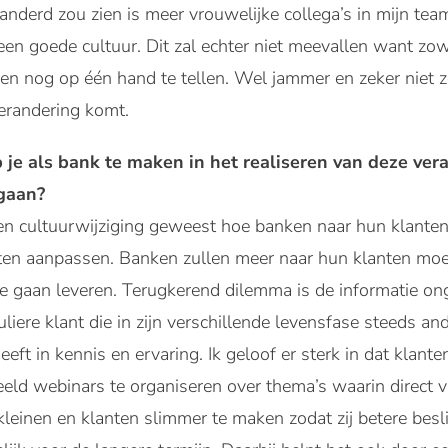
nderd zou zien is meer vrouwelijke collega’s in mijn team
 een goede cultuur. Dit zal echter niet meevallen want zow
n nog op één hand te tellen. Wel jammer en zeker niet ze
verandering komt.
 je als bank te maken in het realiseren van deze ver
gaan?
een cultuurwijziging geweest hoe banken naar hun klanten 
ten aanpassen. Banken zullen meer naar hun klanten moet
ce gaan leveren. Terugkerend dilemma is de informatie on
uliere klant die in zijn verschillende levensfase steeds a
heeft in kennis en ervaring. Ik geloof er sterk in dat kla
eeld webinars te organiseren over thema’s waarin direct 
kleinen en klanten slimmer te maken zodat zij betere bes