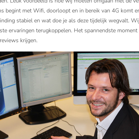
rden. Leuk voorbeeld is hoe wij moeten omgaan met de ver
ns begint met Wifi, doorloopt en in bereik van 4G komt e
ding stabiel en wat doe je als deze tijdelijk wegvalt. Wij
rste ervaringen terugkoppelen. Het spannendste moment k
reviews krijgen.