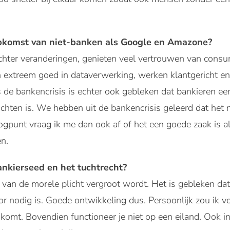
opkomst van niet-banken als Google en Amazone?
 achter veranderingen, genieten veel vertrouwen van cons
jn extreem goed in dataverwerking, werken klantgericht e
s de bankencrisis is echter ook gebleken dat bankieren ee
chten is. We hebben uit de bankencrisis geleerd dat het n
t oogpunt vraag ik me dan ook af of het een goede zaak is a
en.
ankierseed en het tuchtrecht?
an de morele plicht vergroot wordt. Het is gebleken dat 
or nodig is. Goede ontwikkeling dus. Persoonlijk zou ik vo
 komt. Bovendien functioneer je niet op een eiland. Ook 