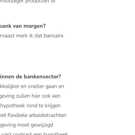
eenvoudiger producten te
e bank van morgen?
arnaast merk ik dat bancaire
 binnen de bankensector?
kelijker en sneller gaan en
geving zullen hier ook een
 hypotheek rond te krijgen
met flexibele arbeidskrachten
lgeving moet gewijzigd
 vast contract een hypotheek