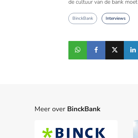
de cultuur van de bank moet 
BinckBank
Interviews
Meer over
BinckBank
Part