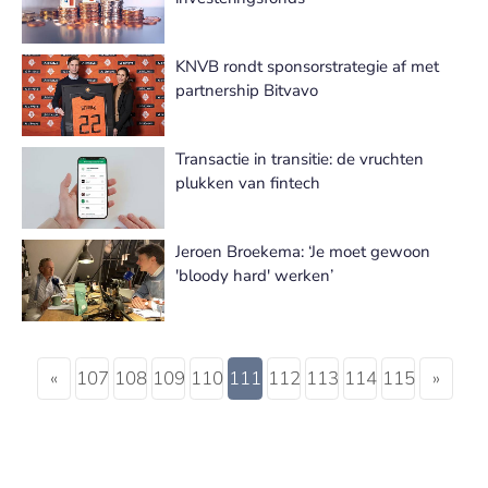
KNVB rondt sponsorstrategie af met
partnership Bitvavo
Transactie in transitie: de vruchten
plukken van fintech
Jeroen Broekema: ‘Je moet gewoon
'bloody hard' werken’
«
107
108
109
110
111
112
113
114
115
»