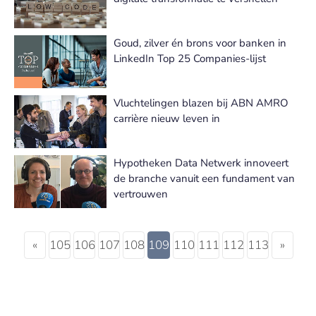
Goud, zilver én brons voor banken in
LinkedIn Top 25 Companies-lijst
Vluchtelingen blazen bij ABN AMRO
carrière nieuw leven in
Hypotheken Data Netwerk innoveert
de branche vanuit een fundament van
vertrouwen
«
105
106
107
108
109
110
111
112
113
»