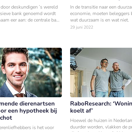
 door deskundigen ’s wereld
In de transitie naar een duurz
ssieve bank genoemd wordt
economie, moeten beleggers 
jnaam eer aan: de centrale bank
wat duurzaam is en wat niet.
 heeft zijn belangrijkste
29 juni 2022
opgevoerd tot de recordhoogte
mende dierenartsen
RaboResearch: ‘Woni
oor een hypotheek bij
koelt af’
chot
Hoewel de huizen in Nederland
duurder worden, vlakken de pr
erenliefhebbers is het voor