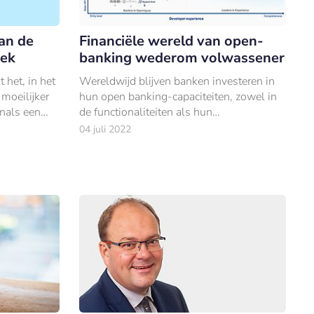
van de
Financiële wereld van open-
eek
banking wederom volwassener
 het, in het
Wereldwijd blijven banken investeren in
 moeilijker
hun open banking-capaciteiten, zowel in
enals een
de functionaliteiten als hun
ontwikkelingsvolwassenheid. Dat blijkt
04 juli 2022
Innopay’s Open Banking Monitor 2022.