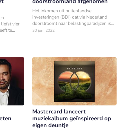
et
doorstroomland afgenomen
Het inkomen uit buitenlandse
investeringen (BDI) dat via Nederland
en
doorstroomt naar belastingparadijzen is
liefst vier
de afgelopen twee jaar flink gedaald.
eft te
30 juni 2022
inanciële
Mastercard lanceert
eten
muziekalbum geïnspireerd op
eigen deuntje