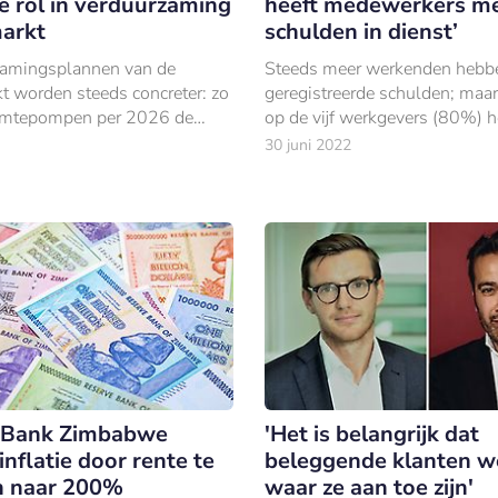
ne rol in verduurzaming
heeft medewerkers m
arkt
schulden in dienst’
zamingsplannen van de
Steeds meer werkenden hebb
 worden steeds concreter: zo
geregistreerde schulden; maar 
mtepompen per 2026 de
op de vijf werkgevers (80%) he
ormen voor het verwarmen
maken met medewerkers die f
30 juni 2022
en en mogen woningen met
problemen hebben.
 E, F of G v
e Bank Zimbabwe
'Het is belangrijk dat
 inflatie door rente te
beleggende klanten w
n naar 200%
waar ze aan toe zijn'