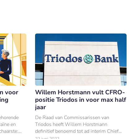
en voor
Willem Horstmann vult CFRO-
ing
positie Triodos in voor max half
jaar
ehorende
De Raad van Commissarissen van
raïne en
Triodos heeft Willem Horstmann
chaarste:
definitief benoemd tot ad interim Chief
open jaren
Financial & Risk Officer.
22 juni 2022