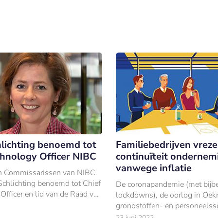
lichting benoemd tot
Familiebedrijven vrez
chnology Officer NIBC
continuïteit ondernem
vanwege inflatie
n Commissarissen van NIBC
Schlichting benoemd tot Chief
De coronapandemie (met bijb
Officer en lid van de Raad van
lockdowns), de oorlog in Oek
 de Haagse bank.
grondstoffen- en personeelss
ondernemers worden de afgel
23 juni 2022