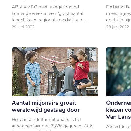
ABN AMRO heeft aangekondigd
De bank die
komende week in een “groot aantal
meest agre
landelijke en regionale media” oud-
doet zijn bi
klanten op te roepen zich aan te melden
van Zimbabwe
29 juni 2022
29 juni 2022
voor de compensatieregeling voor
rentetarief 
consumenten die in het verled
Aantal miljonairs groeit
Onderne
wereldwijd gestaag door
kiezen v
Van Lans
Het aantal (dollar)miljonairs is het
afgelopen jaar met 7,8% gegroeid. Ook
Als echte di