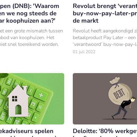
ijpen (DNB): 'Waarom
Revolut brengt ‘veran
n we nog steeds de
buy-now-pay-later-pr
ar koophuizen aan?'
de markt
et een grote mismatch tussen
Revolut heeft aangekondigd zi
nbod van koophuizen. Het
betaalproduct Pay Later – een
niet snel toereikend worden.
‘verantwoord’ buy-now-pay-l
product – in Ierland uit te rol
01 juli 2022
de rest van Europa moet volg
kadviseurs spelen
Deloitte: ‘80% werkge