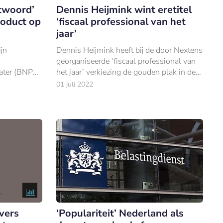
twoord’
Dennis Heijmink wint eretitel
oduct op
‘fiscaal professional van het
jaar’
jn
Dennis Heijmink heeft bij de door Nextens
georganiseerde ‘fiscaal professional van
ater (BNPL)
het jaar’ verkiezing de gouden plak in de
len, waarna
wacht gesleept.
01 juli 2022
en.
vers
‘Populariteit’ Nederland als