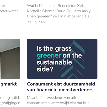
ame
Wat hebben paus Benedictus XVI,
beter weten
Michelle Obama, Ruud Gullit en Jacky
Chan gemeen? Ze zijn niet bekend als
muzikant, maar hebben wel een
28 juni 2022
muziekalbum uitgebracht.
ngmarkt
Consument eist duurzaamheid
van financiële dienstverleners
 nog altijd
Maar liefst tweederde van alle
ijsstijgingen
consumenten wereldwijd eist dat hun