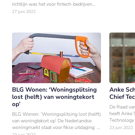
richtlijn was het voor fintech-bedrijven
duidelijk dat ze zich moesten richten op
27 juni 2022
één onderdeel van de waardeketen.
BLG Wonen: ‘Woningsplitsing
Anke Sch
lost (helft) van woningtekort
Chief Te
op’
De Raad va
heeft Anke 
BLG Wonen: ‘Woningsplitsing lost (helft)
Technology 
van woningtekort op’ De Nederlandse
Bestuur van
woningmarkt staat voor fikse uitdaging: in
23 juni 2022
2030 moet de woningvoorraad met
23 juni 2022