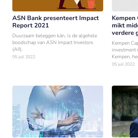
ASN Bank presenteert Impact
Kempen 
Report 2021
mikt mid
verdere 
Duurzaam beleggen kán, is de algehele
boodschap van ASN Impact Investors
Kempen Cap
(AII).
investment
Kempen, hee
05 juli 2022
benoemd als
05 juli 2022
Development
institution