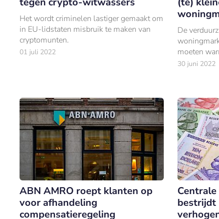
tegen crypto-witwassers
(te) klei
woningm
Het wordt criminelen lastiger gemaakt om
in EU-lidstaten misbruik te maken van
De verduur
cryptomunten.
woningmarkt
moeten war
01 juli 2022
standaard v
30 juni 2022
van woning
energielabel
ABN AMRO roept klanten op
Central
voor afhandeling
bestrijdt
compensatieregeling
verhoge