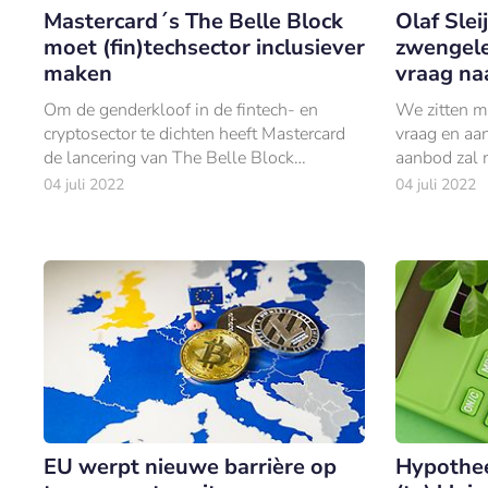
Mastercard´s The Belle Block
Olaf Sle
moet (fin)techsector inclusiever
zwengele
maken
vraag na
Om de genderkloof in de fintech- en
We zitten m
cryptosector te dichten heeft Mastercard
vraag en aa
de lancering van The Belle Block
aanbod zal 
aangekondigd.
04 juli 2022
04 juli 2022
EU werpt nieuwe barrière op
Hypothee