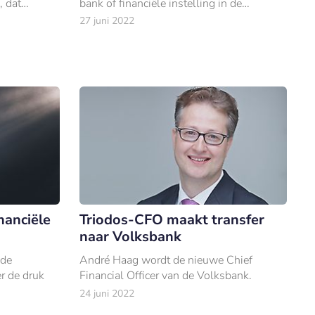
, dat
bank of financiële instelling in de
toekomst duurzamer wordt.
27 juni 2022
bericht
nanciële
Triodos-CFO maakt transfer
naar Volksbank
 de
André Haag wordt de nieuwe Chief
er de druk
Financial Officer van de Volksbank.
24 juni 2022