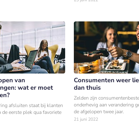
veelvuldig geconfronteerd me
omstandighed
open van
Consumenten weer liev
ingen: wat er moet
dan thuis
en?
Zelden zijn consumentenbest
onderhevig aan verandering g
ing afsluiten staat bij klanten
de afgelopen twee jaar.
p de eerste plek qua favoriete
21 juni 2022