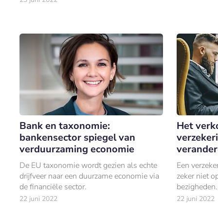
900.000 ‘exemplaren’ uitgebreid zijn.
Bank en taxonomie:
Het verk
bankensector spiegel van
verzeker
verduurzaming economie
verander
De EU taxonomie wordt gezien als echte
Een verzeker
drijfveer naar een duurzame economie via
zeker niet o
de financiële sector.
bezigheden.
22 juni 2022
22 juni 2022