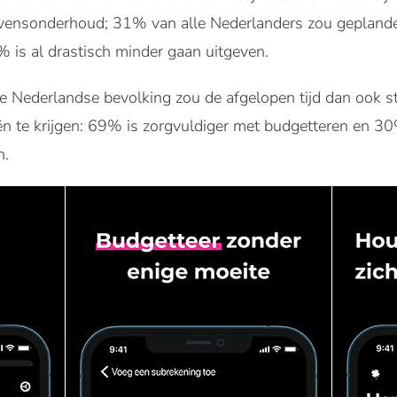
evensonderhoud; 31% van alle Nederlanders zou gepland
% is al drastisch minder gaan uitgeven.
de Nederlandse bevolking zou de afgelopen tijd dan ook
n te krijgen: 69% is zorgvuldiger met budgetteren en 30%
n.