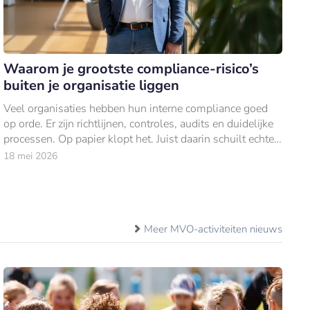
Waarom je grootste compliance-risico’s
buiten je organisatie liggen
Veel organisaties hebben hun interne compliance goed
op orde. Er zijn richtlijnen, controles, audits en duidelijke
processen. Op papier klopt het. Juist daarin schuilt echter
een belangrijk risico.
18 mei 2026
Meer MVO-activiteiten nieuws