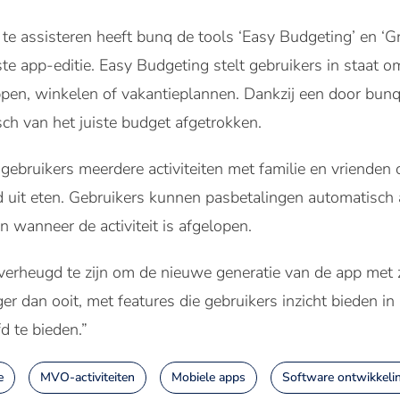
s te assisteren heeft bunq de tools ‘Easy Budgeting’ en ‘
ste app-editie. Easy Budgeting stelt gebruikers in staat 
pen, winkelen of vakantieplannen. Dankzij een door bunq
ch van het juiste budget afgetrokken.
ebruikers meerdere activiteiten met familie en vrienden
uit eten. Gebruikers kunnen pasbetalingen automatisch
 wanneer de activiteit is afgelopen.
erheugd te zijn om de nieuwe generatie van de app met z
er dan ooit, met features die gebruikers inzicht bieden i
fd te bieden.”
e
MVO-activiteiten
Mobiele apps
Software ontwikkeli