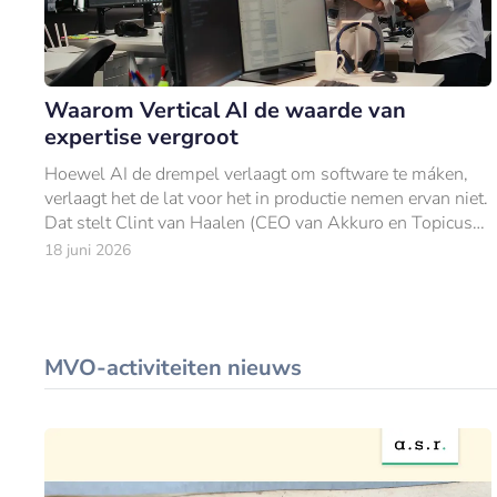
Waarom Vertical AI de waarde van
expertise vergroot
Hoewel AI de drempel verlaagt om software te máken,
verlaagt het de lat voor het in productie nemen ervan niet.
Dat stelt Clint van Haalen (CEO van Akkuro en Topicus
Finance) in een blogpost.
18 juni 2026
MVO-activiteiten nieuws