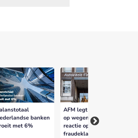
 versterken en zichtbaar te maken op
alanstotaal
AFM legt bunq boete
Vi
ederlandse banken
op wegens te late
Ne
roeit met 6%
reactie op
cr
fraudeklachten
ba