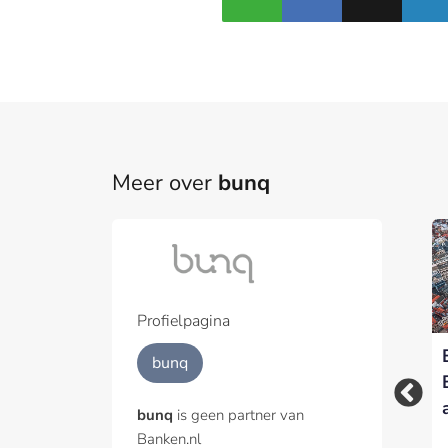
Meer over
bunq
Bunq vraagt opnieuw
Bunq wint Internal
Part
Amerikaanse
Audit Innovation
bankvergunning aan
Award 2025
Een pa
het p
Profielpagina
Geïnt
bunq
bunq
is geen partner van
Banken.nl