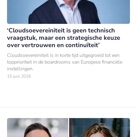
‘Cloudsoevereiniteit is geen technisch
vraagstuk, maar een strategische keuze
over vertrouwen en continuïteit’
Cloudsoevereiniteit is in korte tijd uitgegroeid tot een
topprioriteit in de boardrooms van Europese financiële
instellingen.
15 juni 2026