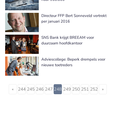
Directeur FFP Bert Sonneveld vertrekt
per januari 2016
SNS Bank krijgt BREEAM voor
duurzaam hoofdkantoor
Adviescollege: Beperk drempels voor
nieuwe toetreders
«
244
245
246
247
248
249
250
251
252
»