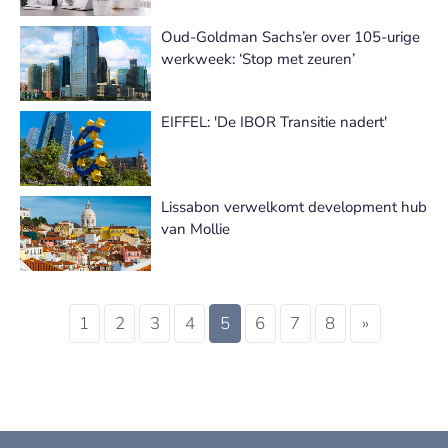
Oud-Goldman Sachs’er over 105-urige
werkweek: ‘Stop met zeuren’
EIFFEL: 'De IBOR Transitie nadert'
Lissabon verwelkomt development hub
van Mollie
1
2
3
4
5
6
7
8
»