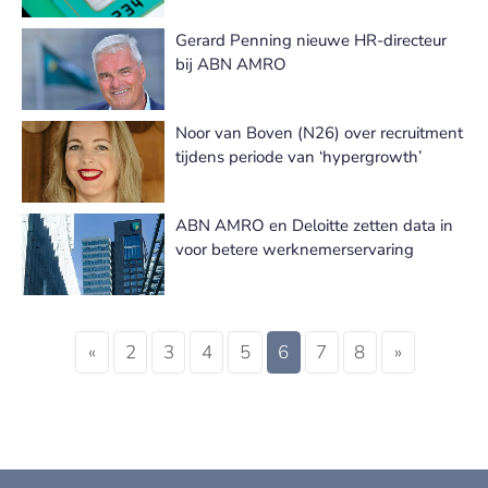
Gerard Penning nieuwe HR-directeur
bij ABN AMRO
Noor van Boven (N26) over recruitment
tijdens periode van ‘hypergrowth’
ABN AMRO en Deloitte zetten data in
voor betere werknemerservaring
«
2
3
4
5
6
7
8
»