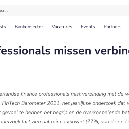
ken…
sts
Bankensector
Vacatures
Events
Partners
fessionals missen verbi
rlandse finance professionals mist verbinding met de w
 de FinTech Barometer 2021, het jaarlijkse onderzoek dat
 gevoel te hebben het begrip en de overkoepelende bet
onderzoek laat zien dat ruim driekwart (77%) van de o