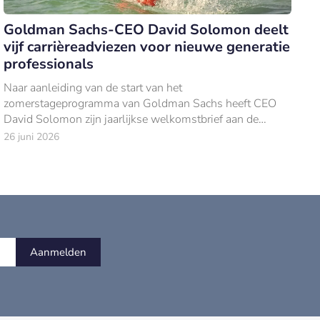
Goldman Sachs-CEO David Solomon deelt
vijf carrièreadviezen voor nieuwe generatie
professionals
Naar aanleiding van de start van het
zomerstageprogramma van Goldman Sachs heeft CEO
David Solomon zijn jaarlijkse welkomstbrief aan de
nieuwe lichting Europese stagiairs gepubliceerd.
26 juni 2026
Aanmelden