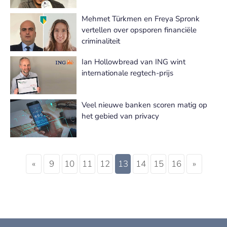
Mehmet Türkmen en Freya Spronk
vertellen over opsporen financiële
criminaliteit
Ian Hollowbread van ING wint
internationale regtech-prijs
Veel nieuwe banken scoren matig op
het gebied van privacy
«
9
10
11
12
13
14
15
16
»