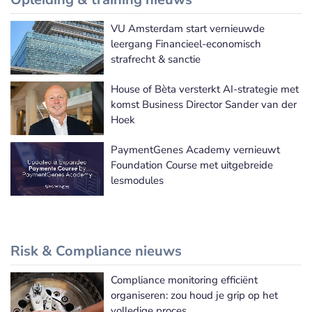
VU Amsterdam start vernieuwde
Meer Opleiding & training nieuws
leergang Financieel-economisch
strafrecht & sanctie
House of Bèta versterkt AI-strategie met
komst Business Director Sander van der
Hoek
PaymentGenes Academy vernieuwt
Foundation Course met uitgebreide
lesmodules
Risk & Compliance nieuws
Compliance monitoring efficiënt
Meer Risk & Compliance nieuws
organiseren: zou houd je grip op het
volledige proces