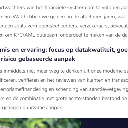
oortwachters van het financiële systeem om te voldoen aa
omein. Wat hebben we geleerd in de afgelopen jaren, wat
rtijen zoals vermogensbeheerders, verzekeraars, advocat
ren om KYC/AML duurzaam onderdeel te maken van de dage
is en ervaring; focus op datakwaliteit, go
 risico gebaseerde aanpak
s inmiddels niet meer weg te denken uit onze moderne 
iceren, verifiëren en het reviewen van klanten en transac
rrorismefinanciering en schending van sanctiewetgeving.
ers en de combinatie met grote achterstanden bestond de
en gedegen duurzame aanpak.