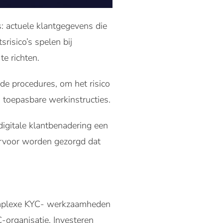
s: actuele klantgegevens die
risico’s spelen bij
te richten.
 de procedures, om het risico
 toepasbare werkinstructies.
igitale klantbenadering een
ervoor worden gezorgd dat
omplexe KYC- werkzaamheden
-organisatie. Investeren