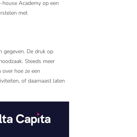
 in-house Academy op een
orstelen met
en gegeven. De druk op
k noodzaak. Steeds meer
n over hoe ze een
iteiten, of daarnaast laten