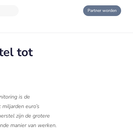
Partner worden
el tot
toring is de
 miljarden euro’s
rstel zijn de grotere
vende manier van werken.