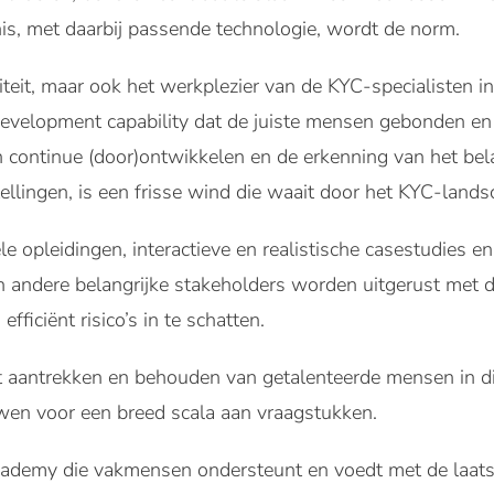
is, met daarbij passende technologie, wordt de norm.
iteit, maar ook het werkplezier van de KYC-specialisten in
evelopment capability dat de juiste mensen gebonden e
 continue (door)ontwikkelen en de erkenning van het bela
llingen, is een frisse wind die waait door het KYC-land
e opleidingen, interactieve en realistische casestudies e
 andere belangrijke stakeholders worden uitgerust met d
fficiënt risico’s in te schatten.
et aantrekken en behouden van getalenteerde mensen in dit
uwen voor een breed scala aan vraagstukken.
ademy die vakmensen ondersteunt en voedt met de laats