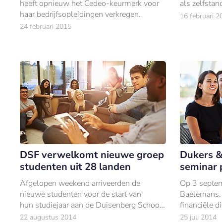
heeft opnieuw het Cedeo-keurmerk voor
als zelfstan
haar bedrijfsopleidingen verkregen.
16 februari 2
24 februari 2015
DSF verwelkomt nieuwe groep
Dukers &
studenten uit 28 landen
seminar 
Afgelopen weekend arriveerden de
Op 3 septem
nieuwe studenten voor de start van
Baelemans, 
hun studiejaar aan de Duisenberg School
financiële d
of Finance (DSF).
samenwerkin
22 augustus 2014
25 juli 2014