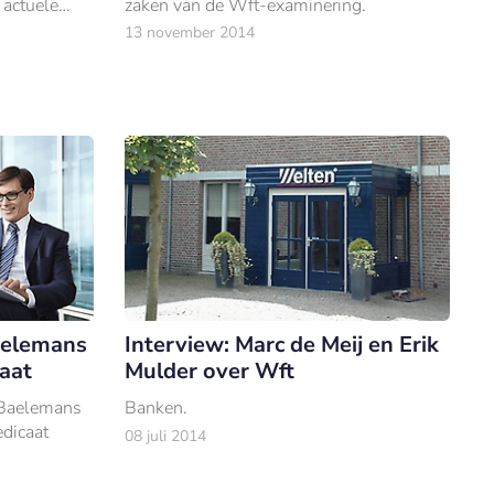
 actuele
zaken van de Wft-examinering.
le Wft-
13 november 2014
aelemans
Interview: Marc de Meij en Erik
caat
Mulder over Wft
 Baelemans
Banken.
dicaat
08 juli 2014
eerste