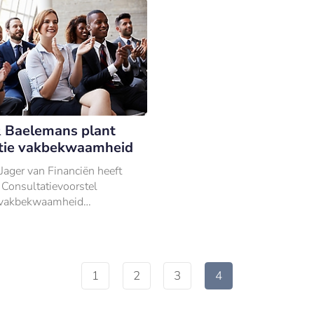
 Baelemans plant
tie vakbekwaamheid
Jager van Financiën heeft
 Consultatievoorstel
g vakbekwaamheid
d.
1
2
3
4