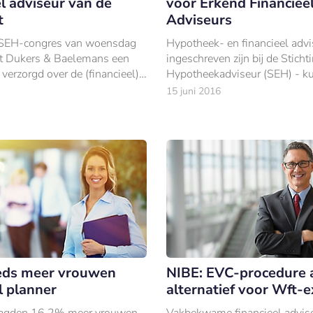
l adviseur van de
voor Erkend Financiee
t
Adviseurs
t SEH-congres van woensdag
Hypotheek- en financieel advi
ft Dukers & Baelemans een
ingeschreven zijn bij de Stich
verzorgd over de (financieel)
Hypotheekadviseur (SEH) - k
n de toekomst.
versneld hun diploma tot fina
15 juni 2016
planner halen.
eds meer vrouwen
NIBE: EVC-procedure 
l planner
alternatief voor Wft-
aagden 16,2% meer vrouwen
Vakbekwame financieel advise