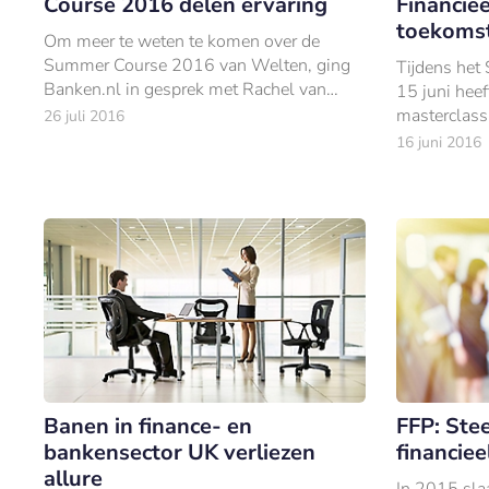
Course 2016 delen ervaring
Financiee
toekoms
Om meer te weten te komen over de
Summer Course 2016 van Welten, ging
Tijdens he
Banken.nl in gesprek met Rachel van
15 juni hee
Bunschot, recruiter bij de financieel
masterclass 
26 juli 2016
opleider en detacheerder. Ook peilde
adviseur va
16 juni 2016
Banken.
Banen in finance- en
FFP: Ste
bankensector UK verliezen
financiee
allure
In 2015 sl