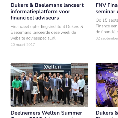
Dukers & Baelemans lanceert
FNV Fina
informatieplatform voor
seminar o
financieel adviseurs
Op 15 sept
Finance een 
Financieel opleidingsinstituut Dukers &
de financiël
Baelemans lanceerde deze week de
website adviesspecial.nl.
02 septembe
20 maart 2017
Deelnemers Welten Summer
Dukers &