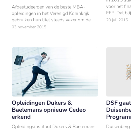
voor het fi
Afgestudeerden van de beste MBA-
FFP. Dat bli
opleidingen in het Verenigd Koninkrijk
beroepsorgan
gebruiken hun titel steeds vaker om de
20 juli 2015
planners FF
financiële sector te verlaten.
03 november 2015
Opleidingen Dukers &
DSF gaat
Baelemans opnieuw Cedeo
Duisenb
erkend
Progra
Opleidingsinstituut Dukers & Baelemans
Duisenberg 