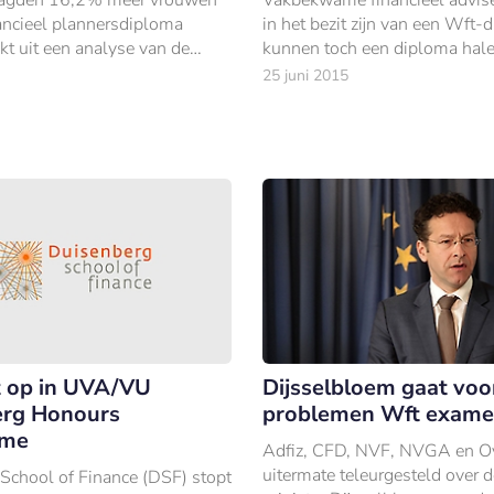
nancieel plannersdiploma
in het bezit zijn van een Wft-
jkt uit een analyse van de
kunnen toch een diploma hale
isatie voor financieel
schoolbanken in te moeten.
25 juni 2015
P.
 op in UVA/VU
Dijsselbloem gaat voo
erg Honours
problemen Wft exame
mme
Adfiz, CFD, NVF, NVGA en Ov
uitermate teleurgesteld over d
School of Finance (DSF) stopt