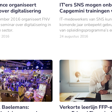
nce organiseert
IT'ers SNS mogen onb
ver digitalisering
Capgemini trainingen 
ember 2016 organiseert FNV
IT-medewerkers van SNS kun
seminar over digitalisering in
komende jaar onbeperkt gebr
e sector.
van opleidingsprogramma’s en
van Capgemini Academy, de
r 2016
24 augustus 2016
opleidingspraktijk van IT-giga
Capgemini.
 Baelemans:
Verkorte leerlijn FFP