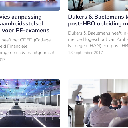
ies aanpassing
Dukers & Baelemans l
amheidsstelsel:
post-HBO opleiding 
n voor PE-examens
Dukers & Baelemans heeft in 
met de Hogeschool van Arnh
 heeft het CDFD (College
Nijmegen (HAN) een post-HB
id Financiële
‘Financieel Advies MKB’ ontw
ing) een advies uitgebracht
18 september 2017
ter van Financiën.
017