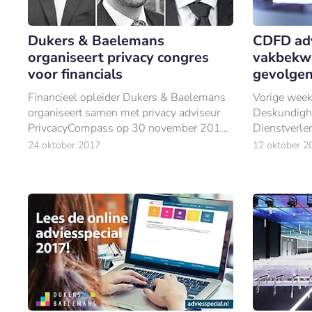
Dukers & Baelemans
CDFD adv
organiseert privacy congres
vakbekwa
voor financials
gevolge
Financieel opleider Dukers & Baelemans
Vorige week
organiseert samen met privacy adviseur
Deskundighe
PrivcacyCompass op 30 november 2017
Dienstverlen
het ‘Nationaal privacy congres voor
aan de minis
24 oktober 2017
12 oktober 2
financials’.