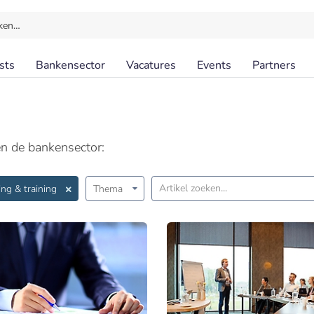
ken…
sts
Bankensector
Vacatures
Events
Partners
en de bankensector:
ing & training
Thema