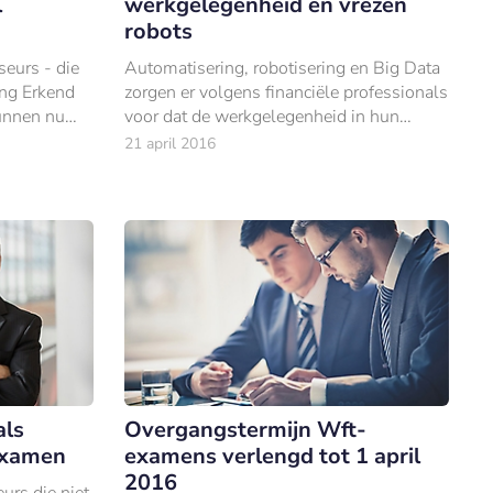
l
werkgelegenheid en vrezen
robots
seurs - die
Automatisering, robotisering en Big Data
ting Erkend
zorgen er volgens financiële professionals
unnen nu
voor dat de werkgelegenheid in hun
ncieel
sector aanzienlijk zal gaan afnemen.
21 april 2016
als
Overgangstermijn Wft-
examen
examens verlengd tot 1 april
2016
urs die niet