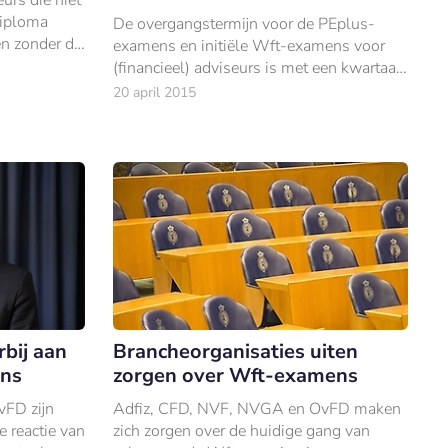
diploma
De overgangstermijn voor de PEplus-
n zonder de
examens en initiële Wft-examens voor
(financieel) adviseurs is met een kwartaal
verlengd tot 1 april 2016.
20 april 2015
rbij aan
Brancheorganisaties uiten
ns
zorgen over Wft-examens
FD zijn
Adfiz, CFD, NVF, NVGA en OvFD maken
e reactie van
zich zorgen over de huidige gang van