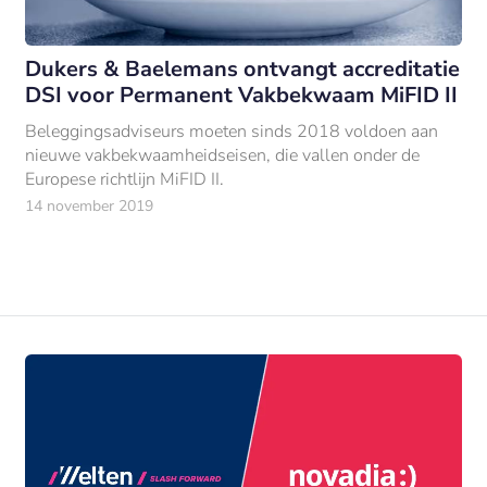
Dukers & Baelemans ontvangt accreditatie
DSI voor Permanent Vakbekwaam MiFID II
Beleggingsadviseurs moeten sinds 2018 voldoen aan
nieuwe vakbekwaamheidseisen, die vallen onder de
Europese richtlijn MiFID II.
14 november 2019