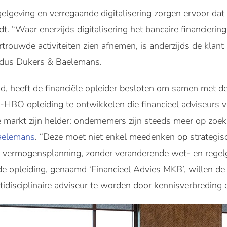
lgeving en verregaande digitalisering zorgen ervoor dat d
t. “Waar enerzijds digitalisering het bancaire financierin
rtrouwde activiteiten zien afnemen, is anderzijds de klan
aldus Dukers & Baelemans.
nd, heeft de financiële opleider besloten om samen met
HBO opleiding te ontwikkelen die financieel adviseurs 
e markt zijn helder: ondernemers zijn steeds meer op zoek 
aelemans
. “Deze moet niet enkel meedenken op strategis
en vermogensplanning, zonder veranderende wet- en regelg
de opleiding, genaamd ‘Financieel Advies MKB’, willen de i
idisciplinaire adviseur te worden door kennisverbreding e