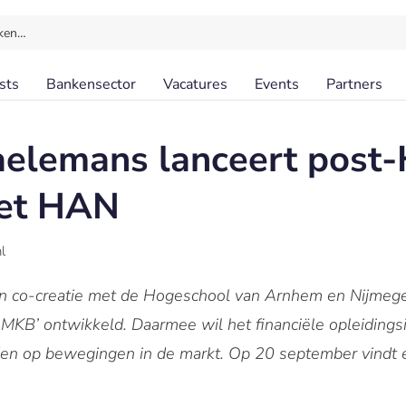
ken…
sts
Bankensector
Vacatures
Events
Partners
aelemans lanceert post
met HAN
l
in co-creatie met de Hogeschool van Arnhem en Nijme
 MKB’ ontwikkeld. Daarmee wil het financiële opleidingsi
den op bewegingen in de markt. Op 20 september vindt 