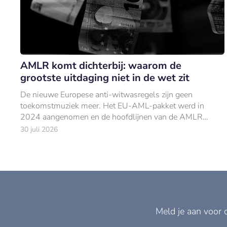
AMLR komt dichterbij: waarom de
grootste uitdaging niet in de wet zit
De nieuwe Europese anti-witwasregels zijn geen
toekomstmuziek meer. Het EU-AML-pakket werd in
2024 aangenomen en de hoofdlijnen van de AMLR
liggen vast.
30 juli 2026
Meld je aan voor 