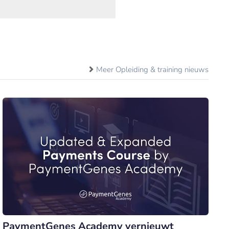
Meer Opleiding & training nieuws
PaymentGenes Academy vernieuwt