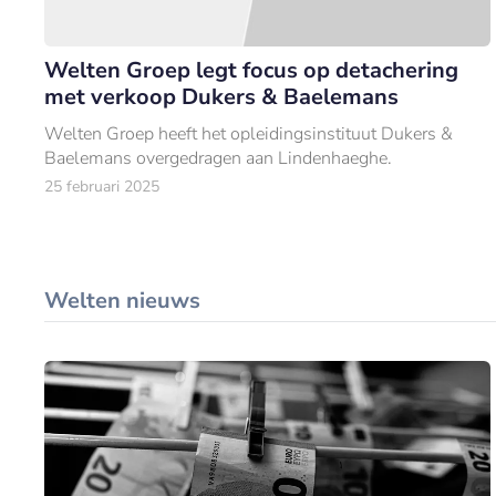
Welten Groep legt focus op detachering
met verkoop Dukers & Baelemans
Welten Groep heeft het opleidingsinstituut Dukers &
Baelemans overgedragen aan Lindenhaeghe.
25 februari 2025
Welten nieuws