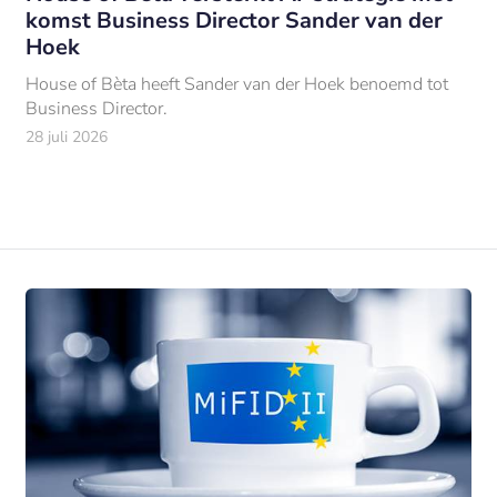
komst Business Director Sander van der
Hoek
House of Bèta heeft Sander van der Hoek benoemd tot
Business Director.
28 juli 2026