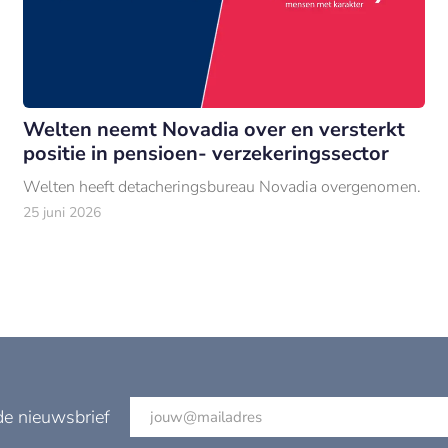
Welten neemt Novadia over en versterkt
positie in pensioen- verzekeringssector
Welten heeft detacheringsbureau Novadia overgenomen.
25 juni 2026
de nieuwsbrief