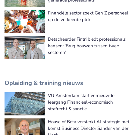
generatie professionals
Financiële sector zoekt Gen Z personeel
op de verkeerde plek
Detacheerder Fintri biedt professionals
kansen: ‘Brug bouwen tussen twee
sectoren’
Opleiding & training nieuws
VU Amsterdam start vernieuwde
Meer Opleiding & training nieuws
leergang Financieel-economisch
strafrecht & sanctie
House of Bèta versterkt AI-strategie met
komst Business Director Sander van der