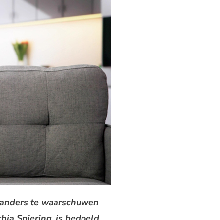
landers te waarschuwen
ia Spiering, is bedoeld