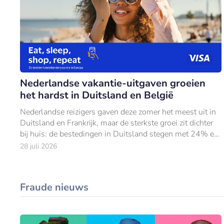
Nederlandse vakantie-uitgaven groeien
het hardst in Duitsland en België
Nederlandse reizigers gaven deze zomer het meest uit in
Duitsland en Frankrijk, maar de sterkste groei zit dichter
bij huis: de bestedingen in Duitsland stegen met 24% en
in België met 18% ten opzich
28 juli 2026
Fraude nieuws