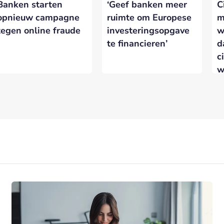
Banken starten
‘Geef banken meer
C
opnieuw campagne
ruimte om Europese
m
tegen online fraude
investeringsopgave
w
te financieren’
d
c
w
w