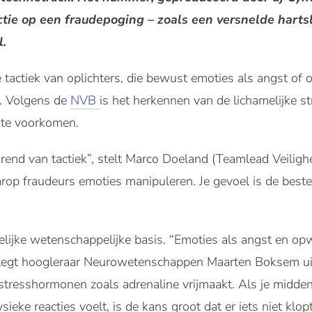
tie op een fraudepoging – zoals een versnelde harts
l.
 tactiek van oplichters, die bewust emoties als angst o
n. Volgens de
NVB
is het herkennen van de lichamelijke st
 te voorkomen.
end van tactiek”, stelt Marco Doeland (Teamlead Veiligh
aarop fraudeurs emoties manipuleren. Je gevoel is de bes
ijke wetenschappelijke basis. “Emoties als angst en opw
legt hoogleraar Neurowetenschappen Maarten Boksem uit.
tresshormonen zoals adrenaline vrijmaakt. Als je midden
ieke reacties voelt, is de kans groot dat er iets niet klopt