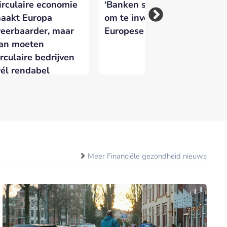
irculaire economie
‘Banken staan klaar
NV
aakt Europa
om te investeren in
pa
eerbaarder, maar
Europese economie’
wi
an moeten
ka
irculaire bedrijven
él rendabel
orden
Meer Financiële gezondheid nieuws