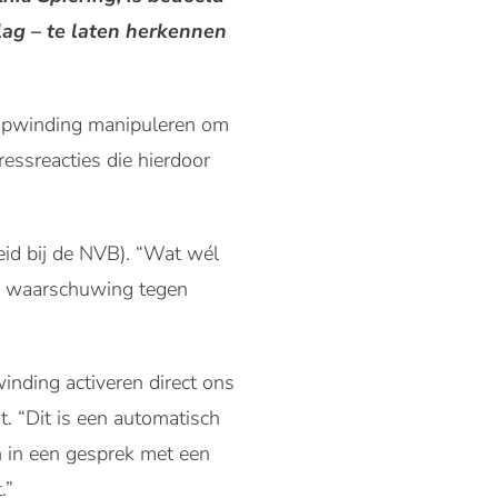
lag – te laten herkennen
f opwinding manipuleren om
ressreacties die hierdoor
eid bij de NVB). “Wat wél
te waarschuwing tegen
inding activeren direct ons
 “Dit is een automatisch
 in een gesprek met een
.”