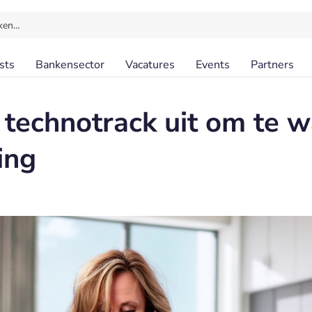
ken…
sts
Bankensector
Vacatures
Events
Partners
technotrack uit om te 
ing